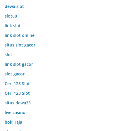
dewa slot
slot88
link slot
link slot online
situs slot gacor
slot
link slot gacor
slot gacor
Ceri 123 Slot
Ceri 123 Slot
situs dewa33
live casino
hoki raja