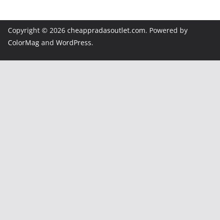
Copyright © 2026
cheappradasoutlet.com
. Powered by
ColorMag
and
WordPress
.