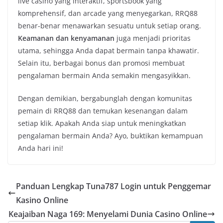
live casino yang interaktif, sportsbook yang
komprehensif, dan arcade yang menyegarkan, RRQ88
benar-benar menawarkan sesuatu untuk setiap orang.
Keamanan dan kenyamanan
juga menjadi prioritas
utama, sehingga Anda dapat bermain tanpa khawatir.
Selain itu, berbagai bonus dan promosi membuat
pengalaman bermain Anda semakin mengasyikkan.
Dengan demikian, bergabunglah dengan komunitas
pemain di RRQ88 dan temukan kesenangan dalam
setiap klik. Apakah Anda siap untuk meningkatkan
pengalaman bermain Anda? Ayo, buktikan kemampuan
Anda hari ini!
Panduan Lengkap Tuna787 Login untuk Penggemar
Kasino Online
Keajaiban Naga 169: Menyelami Dunia Casino Online