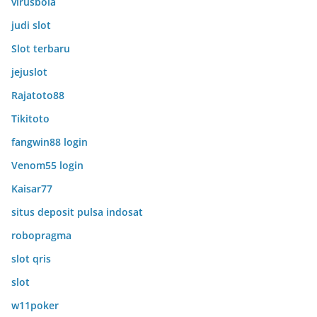
virusbola
judi slot
Slot terbaru
jejuslot
Rajatoto88
Tikitoto
fangwin88 login
Venom55 login
Kaisar77
situs deposit pulsa indosat
robopragma
slot qris
slot
w11poker