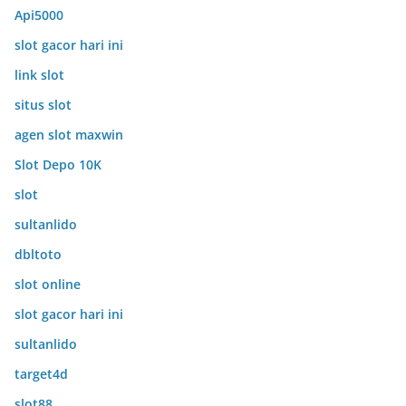
Api5000
slot gacor hari ini
link slot
situs slot
agen slot maxwin
Slot Depo 10K
slot
sultanlido
dbltoto
slot online
slot gacor hari ini
sultanlido
target4d
slot88