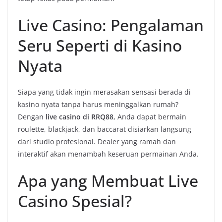
Live Casino: Pengalaman
Seru Seperti di Kasino
Nyata
Siapa yang tidak ingin merasakan sensasi berada di
kasino nyata tanpa harus meninggalkan rumah?
Dengan
live casino di RRQ88
, Anda dapat bermain
roulette, blackjack, dan baccarat disiarkan langsung
dari studio profesional. Dealer yang ramah dan
interaktif akan menambah keseruan permainan Anda.
Apa yang Membuat Live
Casino Spesial?