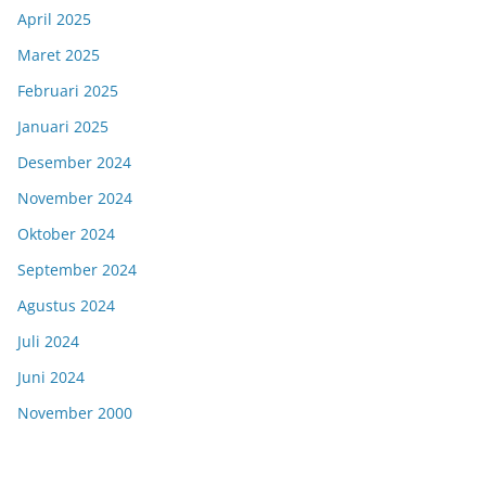
April 2025
Maret 2025
Februari 2025
Januari 2025
Desember 2024
November 2024
Oktober 2024
September 2024
Agustus 2024
Juli 2024
Juni 2024
November 2000