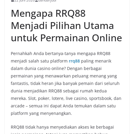
22 Juni 2026
bandarjudi
Mengapa RRQ88
Menjadi Pilihan Utama
untuk Permainan Online
Pernahkah Anda bertanya-tanya mengapa RRQ88
menjadi salah satu platform
rrq88
paling menarik
dalam dunia casino online? Dengan berbagai
permainan yang menawarkan peluang menang yang
fantastis, tidak heran jika banyak pemain dari seluruh
dunia menjadikan RRQ88 sebagai rumah kedua
mereka. Slot, poker, lotere, live casino, sportsbook, dan
arcade – semua ini dapat Anda temukan dalam satu
platform yang menyenangkan.
RRQ88 tidak hanya menyediakan akses ke berbagai