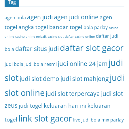
Tag
agen judi
agen judi online
agen
agen bola
togel
angka togel
bandar togel
bola parlay
casino
daftar judi
online
casino online terbaik
casino slot
daftar casino online
daftar slot gacor
daftar situs judi
bola
judi
judi online 24 jam
judi bola
judi bola resmi
slot
judi
judi slot demo
judi slot mahjong
slot online
judi slot terpercaya
judi slot
zeus
judi togel
keluaran hari ini
keluaran
link slot gacor
togel
live judi bola
mix parlay