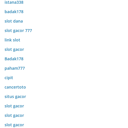
istana338
badak178
slot dana
slot gacor 777
link slot
slot gacor
Badak178
paham777
cipit
cancertoto
situs gacor
slot gacor
slot gacor
slot gacor