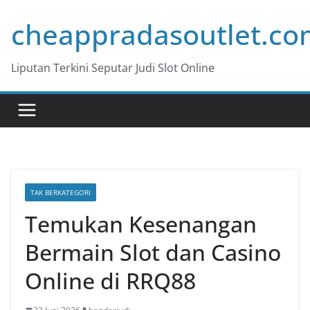
Skip
cheappradasoutlet.c
to
content
Liputan Terkini Seputar Judi Slot Online
TAK BERKATEGORI
Temukan Kesenangan
Bermain Slot dan Casino
Online di RRQ88