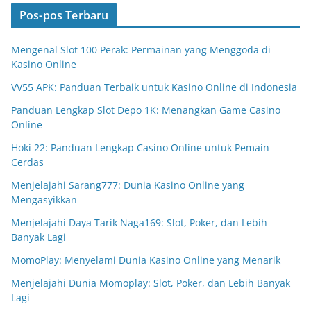
Pos-pos Terbaru
Mengenal Slot 100 Perak: Permainan yang Menggoda di
Kasino Online
VV55 APK: Panduan Terbaik untuk Kasino Online di Indonesia
Panduan Lengkap Slot Depo 1K: Menangkan Game Casino
Online
Hoki 22: Panduan Lengkap Casino Online untuk Pemain
Cerdas
Menjelajahi Sarang777: Dunia Kasino Online yang
Mengasyikkan
Menjelajahi Daya Tarik Naga169: Slot, Poker, dan Lebih
Banyak Lagi
MomoPlay: Menyelami Dunia Kasino Online yang Menarik
Menjelajahi Dunia Momoplay: Slot, Poker, dan Lebih Banyak
Lagi