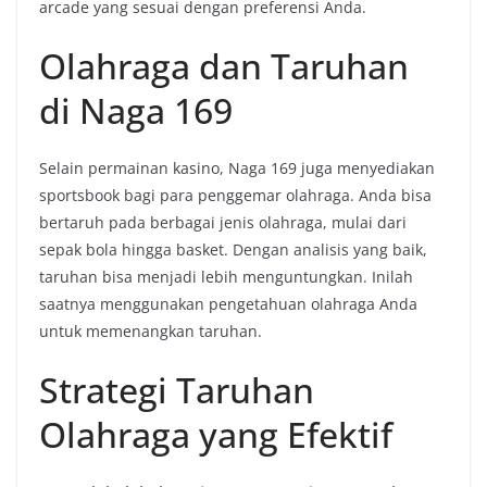
arcade yang sesuai dengan preferensi Anda.
Olahraga dan Taruhan
di Naga 169
Selain permainan kasino, Naga 169 juga menyediakan
sportsbook bagi para penggemar olahraga. Anda bisa
bertaruh pada berbagai jenis olahraga, mulai dari
sepak bola hingga basket. Dengan analisis yang baik,
taruhan bisa menjadi lebih menguntungkan. Inilah
saatnya menggunakan pengetahuan olahraga Anda
untuk memenangkan taruhan.
Strategi Taruhan
Olahraga yang Efektif