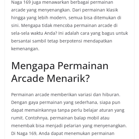
Naga 169 juga menawarkan berbagai permainan
arcade yang menyenangkan. Dari permainan klasik
hingga yang lebih modern, semua bisa ditemukan di
sini. Mengapa tidak mencoba permainan arcade di
sela-sela waktu Anda? Ini adalah cara yang bagus untuk
bersantai sambil tetap berpotensi mendapatkan
kemenangan.
Mengapa Permainan
Arcade Menarik?
Permainan arcade memberikan variasi dan hiburan.
Dengan gaya permainan yang sederhana, siapa pun
dapat memainkannya tanpa perlu belajar aturan yang
rumit. Contohnya, permainan balap mobil atau
menembak bisa menjadi pelarian yang menyenangkan.
Di Naga 169, Anda dapat menemukan permainan