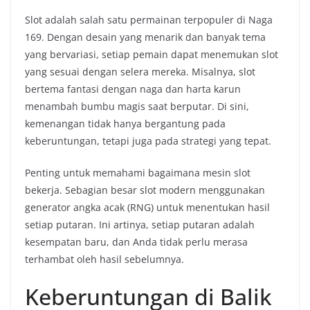
Slot adalah salah satu permainan terpopuler di Naga
169. Dengan desain yang menarik dan banyak tema
yang bervariasi, setiap pemain dapat menemukan slot
yang sesuai dengan selera mereka. Misalnya, slot
bertema fantasi dengan naga dan harta karun
menambah bumbu magis saat berputar. Di sini,
kemenangan tidak hanya bergantung pada
keberuntungan, tetapi juga pada strategi yang tepat.
Penting untuk memahami bagaimana mesin slot
bekerja. Sebagian besar slot modern menggunakan
generator angka acak (RNG) untuk menentukan hasil
setiap putaran. Ini artinya, setiap putaran adalah
kesempatan baru, dan Anda tidak perlu merasa
terhambat oleh hasil sebelumnya.
Keberuntungan di Balik