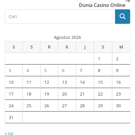
Dunia Casino Online
Agustus 2026
S
S
R
K
J
S
M
1
2
3
4
5
6
7
8
9
10
11
12
13
14
15
16
17
18
19
20
21
22
23
24
25
26
27
28
29
30
31
« Jul