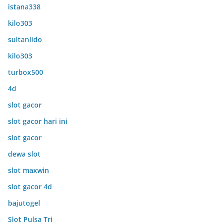
istana338
kilo303
sultanlido
kilo303
turbox500
4d
slot gacor
slot gacor hari ini
slot gacor
dewa slot
slot maxwin
slot gacor 4d
bajutogel
Slot Pulsa Tri