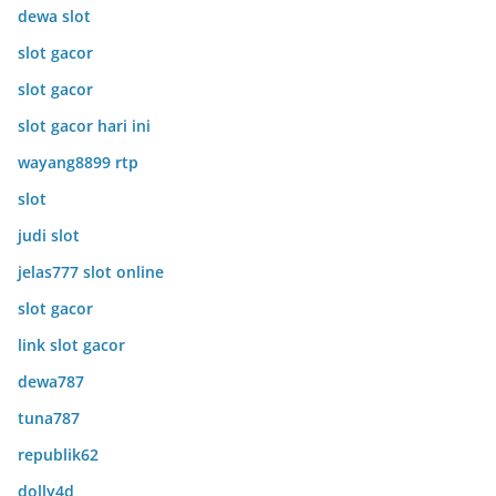
dewa slot
slot gacor
slot gacor
slot gacor hari ini
wayang8899 rtp
slot
judi slot
jelas777 slot online
slot gacor
link slot gacor
dewa787
tuna787
republik62
dolly4d