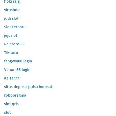
hoki raja
virusbola
judi slot
Slot terbaru
jejuslot
Rajatoto88
Tikitoto
fangwin88 login
Venom55 login
Kaisar77
situs deposit pulsa indosat
robopragma
slot qris
slot