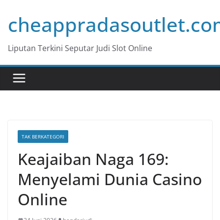
Skip
cheappradasoutlet.c
to
content
Liputan Terkini Seputar Judi Slot Online
TAK BERKATEGORI
Keajaiban Naga 169:
Menyelami Dunia Casino
Online