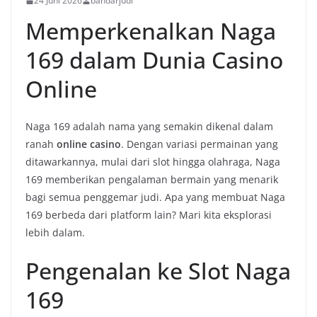
24 Juni 2026
bandarjudi
Memperkenalkan Naga
169 dalam Dunia Casino
Online
Naga 169 adalah nama yang semakin dikenal dalam
ranah
online casino
. Dengan variasi permainan yang
ditawarkannya, mulai dari slot hingga olahraga, Naga
169 memberikan pengalaman bermain yang menarik
bagi semua penggemar judi. Apa yang membuat Naga
169 berbeda dari platform lain? Mari kita eksplorasi
lebih dalam.
Pengenalan ke Slot Naga
169