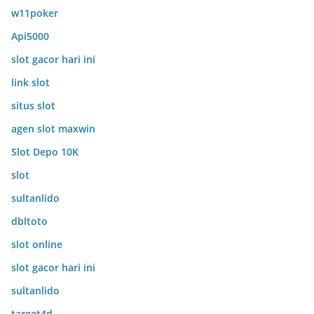
w11poker
Api5000
slot gacor hari ini
link slot
situs slot
agen slot maxwin
Slot Depo 10K
slot
sultanlido
dbltoto
slot online
slot gacor hari ini
sultanlido
target4d