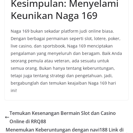
Kesimpulan: Menyelami
Keunikan Naga 169
Naga 169 bukan sekadar platform judi online biasa.
Dengan berbagai permainan seperti slot, lotere, poker,
live casino, dan sportsbook, Naga 169 menciptakan
pengalaman yang menyeluruh dan beragam. Baik Anda
seorang pemula atau veteran, ada sesuatu untuk
semua orang. Bukan hanya tentang keberuntungan,
tetapi juga tentang strategi dan pengetahuan. Jadi,
bergabunglah dan temukan keajaiban Naga 169 hari
ini!
Temukan Kesenangan Bermain Slot dan Casino
Online di RRQ88
Menemukan Keberuntungan dengan navi188 Link di