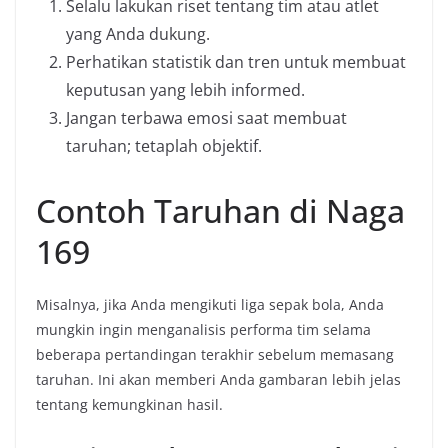
Selalu lakukan riset tentang tim atau atlet
yang Anda dukung.
Perhatikan statistik dan tren untuk membuat
keputusan yang lebih informed.
Jangan terbawa emosi saat membuat
taruhan; tetaplah objektif.
Contoh Taruhan di Naga
169
Misalnya, jika Anda mengikuti liga sepak bola, Anda
mungkin ingin menganalisis performa tim selama
beberapa pertandingan terakhir sebelum memasang
taruhan. Ini akan memberi Anda gambaran lebih jelas
tentang kemungkinan hasil.