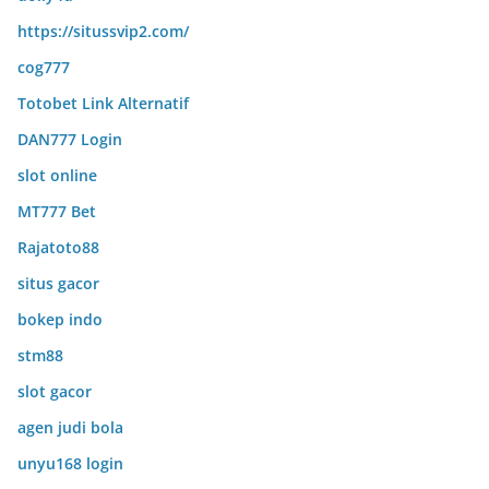
https://situssvip2.com/
cog777
Totobet Link Alternatif
DAN777 Login
slot online
MT777 Bet
Rajatoto88
situs gacor
bokep indo
stm88
slot gacor
agen judi bola
unyu168 login