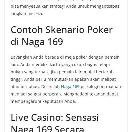
bisa menyesuaikan strategi Anda untuk mengantisipasi
langkah mereka.
Contoh Skenario Poker
di Naga 169
Bayangkan Anda berada di meja poker dengan pemain
lain. Anda memiliki kartu yang cukup bagus tetapi
bukan yang terbaik. Jika pemain lain mulai bertaruh
tinggi, Anda perlu memutuskan apakah akan melipat
atau bertahan. Di sinilah
Naga 169
psikologi permainan
menjadi sangat berperan. Menghadapi tekanan dapat
mempengaruhi keputusan Anda.
Live Casino: Sensasi
Naga 169 Secara