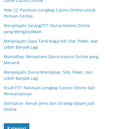
Game Casino Online
Hoki 22: Panduan Lengkap Casino Online untuk
Pemain Cerdas
Menjelajahi Sarang777: Dunia Kasino Online
yang Mengasyikkan
Menjelajahi Daya Tarik Naga169: Slot, Poker, dan
Lebih Banyak Lagi
MomoPlay: Menyelami Dunia Kasino Online yang
Menarik
Menjelajahi Dunia Momoplay: Slot, Poker, dan
Lebih Banyak Lagi
Kisah777: Panduan Lengkap Casino Online dan
Permainannya
Slot Gacor: Kenali Jenis dan Strategi dalam Judi
Online
Kategori