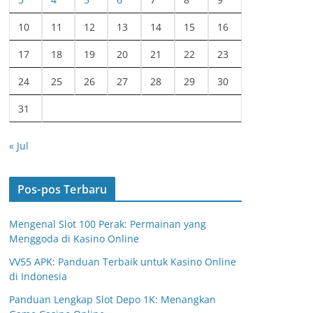
10
11
12
13
14
15
16
17
18
19
20
21
22
23
24
25
26
27
28
29
30
31
« Jul
Pos-pos Terbaru
Mengenal Slot 100 Perak: Permainan yang
Menggoda di Kasino Online
VV55 APK: Panduan Terbaik untuk Kasino Online
di Indonesia
Panduan Lengkap Slot Depo 1K: Menangkan