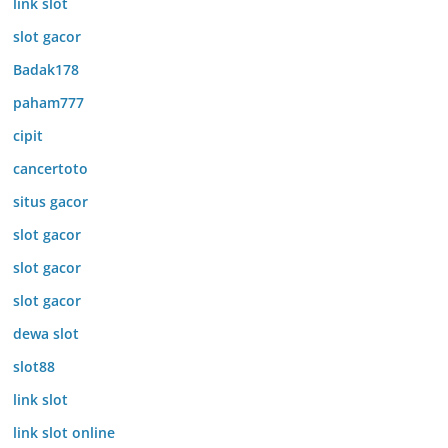
link slot
slot gacor
Badak178
paham777
cipit
cancertoto
situs gacor
slot gacor
slot gacor
slot gacor
dewa slot
slot88
link slot
link slot online