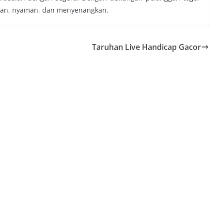
aman, nyaman, dan menyenangkan.
Taruhan Live Handicap Gacor