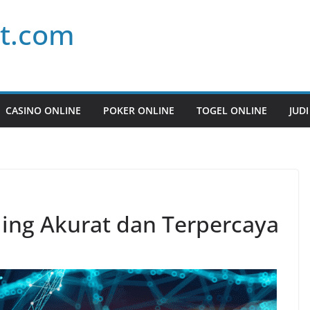
t.com
CASINO ONLINE
POKER ONLINE
TOGEL ONLINE
JUD
ling Akurat dan Terpercaya