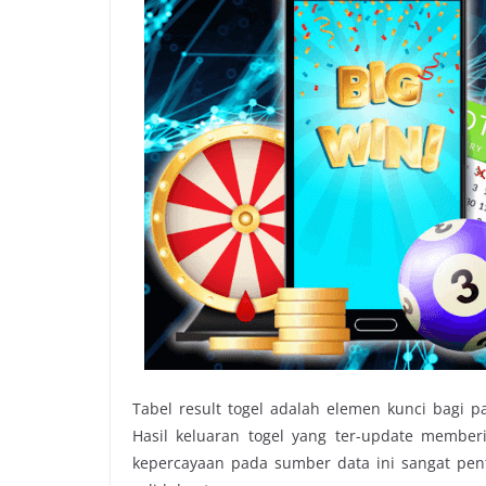
Tabel result togel adalah elemen kunci bagi 
Hasil keluaran togel yang ter-update member
kepercayaan pada sumber data ini sangat pent