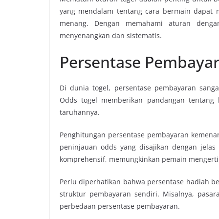
yang mendalam tentang cara bermain dapat
menang. Dengan memahami aturan dengan 
menyenangkan dan sistematis.
Persentase Pembaya
Di dunia togel, persentase pembayaran sang
Odds togel memberikan pandangan tentang 
taruhannya.
Penghitungan persentase pembayaran kemenang
peninjauan odds yang disajikan dengan jelas 
komprehensif, memungkinkan pemain mengerti 
Perlu diperhatikan bahwa persentase hadiah ber
struktur pembayaran sendiri. Misalnya, pasa
perbedaan persentase pembayaran.