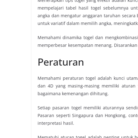
Menerapkan tips togel yang efektif adalah kunc
mempelajari tabel hasil togel sebelumnya un
angka dan mengatur anggaran taruhan secara 
untuk variatif dalam memilih angka, meningka
Memahami dinamika togel dan mengkombinasik
memperbesar kesempatan menang. Disarankan b
Peraturan
Memahami peraturan togel adalah kunci utama 
dan 4D yang masing-masing memiliki aturan 
bagaimana kemenangan dihitung.
Setiap pasaran togel memiliki aturannya sendi
Pasaran seperti Singapura dan Hongkong, con
interpretasi hasil.
Mematuhi aturan togel adalah penting untuk 