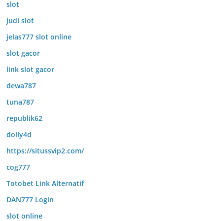
slot
judi slot
jelas777 slot online
slot gacor
link slot gacor
dewa787
tuna787
republik62
dolly4d
https://situssvip2.com/
cog777
Totobet Link Alternatif
DAN777 Login
slot online