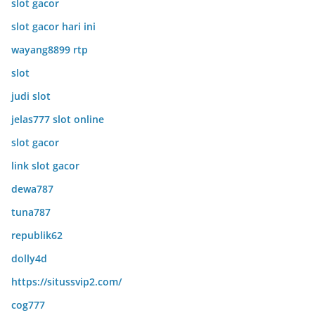
slot gacor
slot gacor hari ini
wayang8899 rtp
slot
judi slot
jelas777 slot online
slot gacor
link slot gacor
dewa787
tuna787
republik62
dolly4d
https://situssvip2.com/
cog777