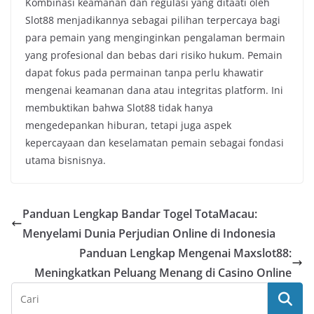
Kombinasi keamanan dan regulasi yang ditaati oleh
Slot88 menjadikannya sebagai pilihan terpercaya bagi
para pemain yang menginginkan pengalaman bermain
yang profesional dan bebas dari risiko hukum. Pemain
dapat fokus pada permainan tanpa perlu khawatir
mengenai keamanan dana atau integritas platform. Ini
membuktikan bahwa Slot88 tidak hanya
mengedepankan hiburan, tetapi juga aspek
kepercayaan dan keselamatan pemain sebagai fondasi
utama bisnisnya.
Panduan Lengkap Bandar Togel TotaMacau:
Menyelami Dunia Perjudian Online di Indonesia
Panduan Lengkap Mengenai Maxslot88:
Meningkatkan Peluang Menang di Casino Online