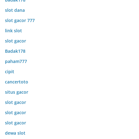
slot dana
slot gacor 777
link slot
slot gacor
Badak178
paham777
cipit
cancertoto
situs gacor
slot gacor
slot gacor
slot gacor
dewa slot