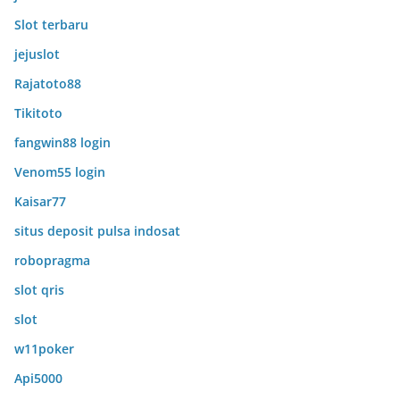
Slot terbaru
jejuslot
Rajatoto88
Tikitoto
fangwin88 login
Venom55 login
Kaisar77
situs deposit pulsa indosat
robopragma
slot qris
slot
w11poker
Api5000