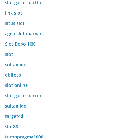
slot gacor hari ini
link slot
situs slot
agen slot maxwin
Slot Depo 10K
slot
sultanlido
dbltoto
slot online
slot gacor hari ini
sultanlido
target4d
slot88
turbopragma1000