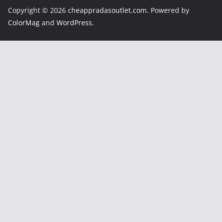
Copyright © 2026
cheappradasoutlet.com
. Powered by
ColorMag
and
WordPress
.