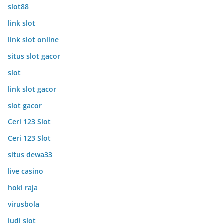
slot88
link slot
link slot online
situs slot gacor
slot
link slot gacor
slot gacor
Ceri 123 Slot
Ceri 123 Slot
situs dewa33
live casino
hoki raja
virusbola
judi slot