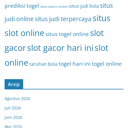
situs
prediksi togel
situs judi bola
situs casino online
situs
judi online
situs judi terpercaya
slot online
slot
situs togel online
gacor
slot gacor hari ini
slot
online
togel hari ini
togel online
taruhan bola
Arsip
Agustus 2026
Juli 2026
Juni 2026
Mei 2026