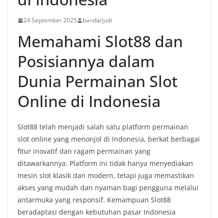
24 September 2025
bandarjudi
Memahami Slot88 dan
Posisiannya dalam
Dunia Permainan Slot
Online di Indonesia
Slot88 telah menjadi salah satu platform permainan
slot online yang menonjol di Indonesia, berkat berbagai
fitur inovatif dan ragam permainan yang
ditawarkannya. Platform ini tidak hanya menyediakan
mesin slot klasik dan modern, tetapi juga memastikan
akses yang mudah dan nyaman bagi pengguna melalui
antarmuka yang responsif. Kemampuan Slot88
beradaptasi dengan kebutuhan pasar Indonesia