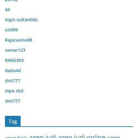
4d
login sultanlido
on999
Rajacasino88
semar123
RANS303
dadu4d
slot777
mpo slot
slot777
Tag
agen judi
agen judi online
agen