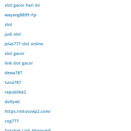
slot gacor hari ini
wayang8899 rtp
slot
judi slot
jelas777 slot online
slot gacor
link slot gacor
dewa787
tuna787
republik62
dolly4d
https://situssvip2.com/
cog777
Totobet Link Alternatif