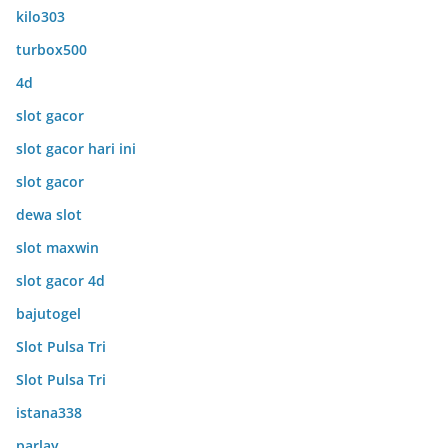
kilo303
turbox500
4d
slot gacor
slot gacor hari ini
slot gacor
dewa slot
slot maxwin
slot gacor 4d
bajutogel
Slot Pulsa Tri
Slot Pulsa Tri
istana338
parlay