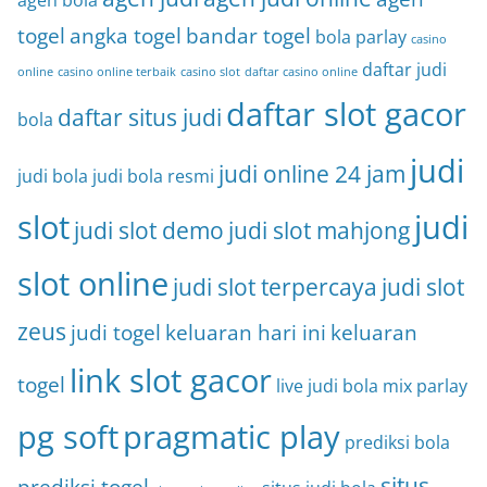
agen bola
togel
angka togel
bandar togel
bola parlay
casino
daftar judi
online
casino online terbaik
casino slot
daftar casino online
daftar slot gacor
daftar situs judi
bola
judi
judi online 24 jam
judi bola
judi bola resmi
slot
judi
judi slot demo
judi slot mahjong
slot online
judi slot terpercaya
judi slot
zeus
judi togel
keluaran hari ini
keluaran
link slot gacor
togel
live judi bola
mix parlay
pg soft
pragmatic play
prediksi bola
situs
prediksi togel