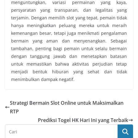
menguntungkan, variasi permainan yang kaya,
persyaratan yang transparan, dan legalitas yang
terjamin. Dengan memilih slot yang tepat, pemain tidak
hanya meningkatkan peluang mereka untuk meraih
kemenangan besar, tetapi juga menikmati pengalaman
bermain yang aman dan menyenangkan. Sebagai
tambahan, penting bagi pemain untuk selalu bermain
dengan tanggung jawab dan menetapkan batasan
untuk memastikan bahwa aktivitas perjudian tetap
menjadi bentuk hiburan yang sehat dan tidak
menimbulkan dampak negatif.
Strategi Bermain Slot Online untuk Maksimalkan
RTP
Prediksi Togel HK Hari Ini yang Terbaik