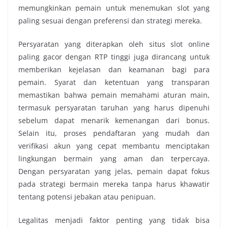
memungkinkan pemain untuk menemukan slot yang
paling sesuai dengan preferensi dan strategi mereka.
Persyaratan yang diterapkan oleh situs slot online
paling gacor dengan RTP tinggi juga dirancang untuk
memberikan kejelasan dan keamanan bagi para
pemain. Syarat dan ketentuan yang transparan
memastikan bahwa pemain memahami aturan main,
termasuk persyaratan taruhan yang harus dipenuhi
sebelum dapat menarik kemenangan dari bonus.
Selain itu, proses pendaftaran yang mudah dan
verifikasi akun yang cepat membantu menciptakan
lingkungan bermain yang aman dan terpercaya.
Dengan persyaratan yang jelas, pemain dapat fokus
pada strategi bermain mereka tanpa harus khawatir
tentang potensi jebakan atau penipuan.
Legalitas menjadi faktor penting yang tidak bisa