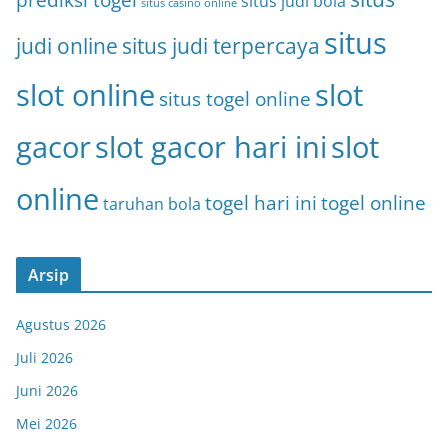
situs judi bola
situs casino online
situs
judi online
situs judi terpercaya
slot online
slot
situs togel online
gacor
slot gacor hari ini
slot
online
togel hari ini
togel online
taruhan bola
Arsip
Agustus 2026
Juli 2026
Juni 2026
Mei 2026