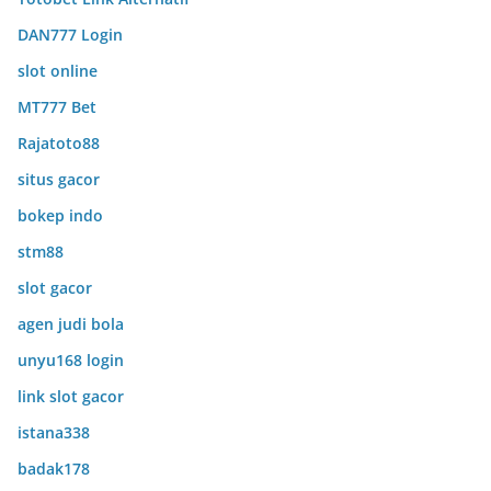
DAN777 Login
slot online
MT777 Bet
Rajatoto88
situs gacor
bokep indo
stm88
slot gacor
agen judi bola
unyu168 login
link slot gacor
istana338
badak178