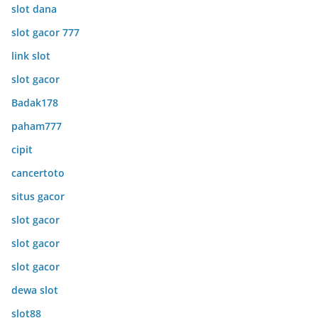
slot dana
slot gacor 777
link slot
slot gacor
Badak178
paham777
cipit
cancertoto
situs gacor
slot gacor
slot gacor
slot gacor
dewa slot
slot88