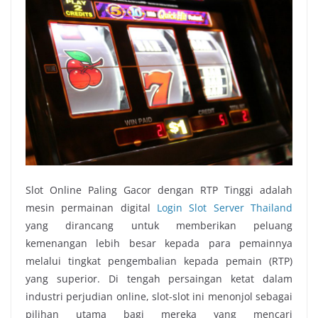
Slot Online Paling Gacor dengan RTP Tinggi adalah
mesin permainan digital
Login Slot Server Thailand
yang dirancang untuk memberikan peluang
kemenangan lebih besar kepada para pemainnya
melalui tingkat pengembalian kepada pemain (RTP)
yang superior. Di tengah persaingan ketat dalam
industri perjudian online, slot-slot ini menonjol sebagai
pilihan utama bagi mereka yang mencari