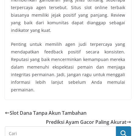
terpercaya agen tersebut. Situs slot online terbaik
biasanya memiliki jejak positif yang panjang. Review
yang baik dari komunitas dapat dianggap sebagai
indikator yang kuat.
Penting untuk memilih agen judi terpercaya yang
mendapatkan feedback positif secara konsisten.
Reputasi yang baik mencerminkan kemampuan mereka
dalam memenuhi ekspektasi pemain dan menjaga
integritas permainan. Jadi, jangan ragu untuk menggali
informasi lebih lanjut sebelum Anda memulai
permainan.
Slot Dana Tanpa Akun Tambahan
Prediksi Ayam Gacor Paling Akurat