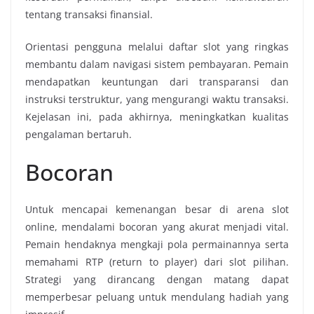
tentang transaksi finansial.
Orientasi pengguna melalui daftar slot yang ringkas
membantu dalam navigasi sistem pembayaran. Pemain
mendapatkan keuntungan dari transparansi dan
instruksi terstruktur, yang mengurangi waktu transaksi.
Kejelasan ini, pada akhirnya, meningkatkan kualitas
pengalaman bertaruh.
Bocoran
Untuk mencapai kemenangan besar di arena slot
online, mendalami bocoran yang akurat menjadi vital.
Pemain hendaknya mengkaji pola permainannya serta
memahami RTP (return to player) dari slot pilihan.
Strategi yang dirancang dengan matang dapat
memperbesar peluang untuk mendulang hadiah yang