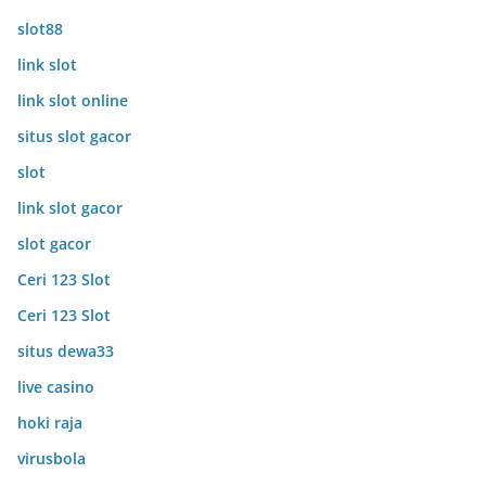
slot88
link slot
link slot online
situs slot gacor
slot
link slot gacor
slot gacor
Ceri 123 Slot
Ceri 123 Slot
situs dewa33
live casino
hoki raja
virusbola