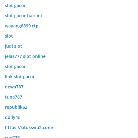
slot gacor
slot gacor hari ini
wayang8899 rtp
slot
judi slot
jelas777 slot online
slot gacor
link slot gacor
dewa787
tuna787
republik62
dolly4d
https://situssvip2.com/
cog777