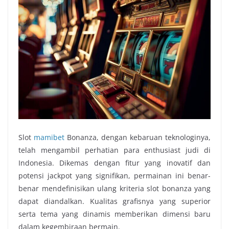
Slot
mamibet
Bonanza, dengan kebaruan teknologinya,
telah mengambil perhatian para enthusiast judi di
Indonesia. Dikemas dengan fitur yang inovatif dan
potensi jackpot yang signifikan, permainan ini benar-
benar mendefinisikan ulang kriteria slot bonanza yang
dapat diandalkan. Kualitas grafisnya yang superior
serta tema yang dinamis memberikan dimensi baru
dalam kegembiraan bermain.