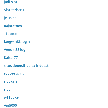
judi slot
Slot terbaru
jejuslot
Rajatoto88
Tikitoto
fangwin88 login
Venom55 login
Kaisar77
situs deposit pulsa indosat
robopragma
slot qris
slot
w11poker
Api5000