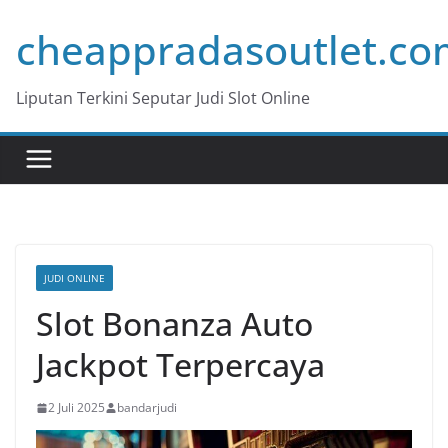
Skip
cheappradasoutlet.c
to
content
Liputan Terkini Seputar Judi Slot Online
JUDI ONLINE
Slot Bonanza Auto
Jackpot Terpercaya
2 Juli 2025
bandarjudi