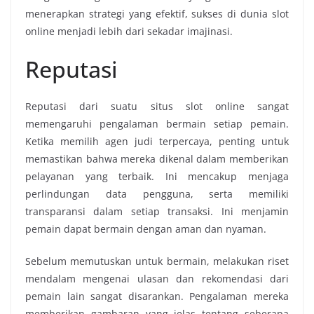
menerapkan strategi yang efektif, sukses di dunia slot
online menjadi lebih dari sekadar imajinasi.
Reputasi
Reputasi dari suatu situs slot online sangat
memengaruhi pengalaman bermain setiap pemain.
Ketika memilih agen judi terpercaya, penting untuk
memastikan bahwa mereka dikenal dalam memberikan
pelayanan yang terbaik. Ini mencakup menjaga
perlindungan data pengguna, serta memiliki
transparansi dalam setiap transaksi. Ini menjamin
pemain dapat bermain dengan aman dan nyaman.
Sebelum memutuskan untuk bermain, melakukan riset
mendalam mengenai ulasan dan rekomendasi dari
pemain lain sangat disarankan. Pengalaman mereka
memberikan gambaran yang jelas tentang seberapa