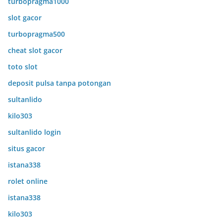
turbopragma1000
slot gacor
turbopragma500
cheat slot gacor
toto slot
deposit pulsa tanpa potongan
sultanlido
kilo303
sultanlido login
situs gacor
istana338
rolet online
istana338
kilo303