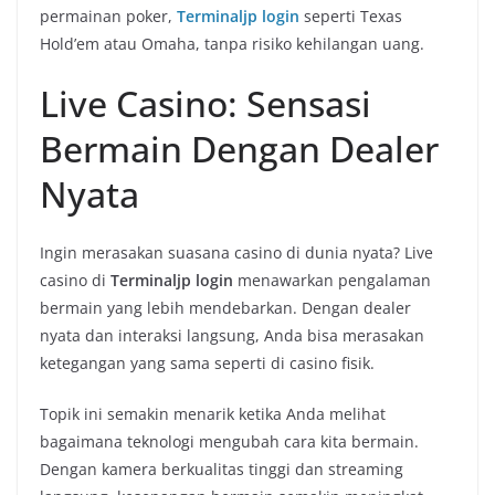
permainan poker,
Terminaljp login
seperti Texas
Hold’em atau Omaha, tanpa risiko kehilangan uang.
Live Casino: Sensasi
Bermain Dengan Dealer
Nyata
Ingin merasakan suasana casino di dunia nyata? Live
casino di
Terminaljp login
menawarkan pengalaman
bermain yang lebih mendebarkan. Dengan dealer
nyata dan interaksi langsung, Anda bisa merasakan
ketegangan yang sama seperti di casino fisik.
Topik ini semakin menarik ketika Anda melihat
bagaimana teknologi mengubah cara kita bermain.
Dengan kamera berkualitas tinggi dan streaming