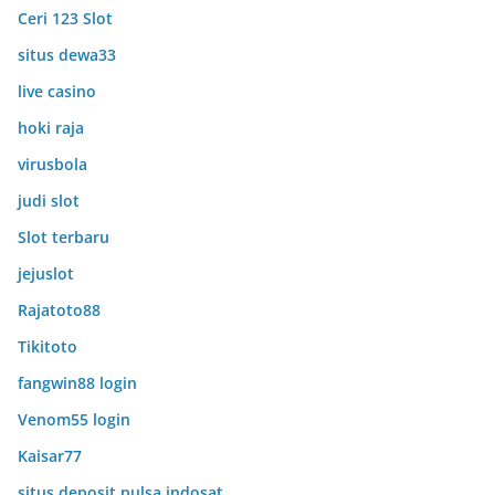
Ceri 123 Slot
situs dewa33
live casino
hoki raja
virusbola
judi slot
Slot terbaru
jejuslot
Rajatoto88
Tikitoto
fangwin88 login
Venom55 login
Kaisar77
situs deposit pulsa indosat