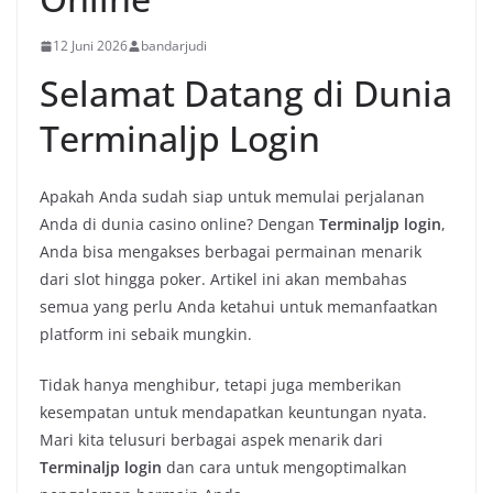
12 Juni 2026
bandarjudi
Selamat Datang di Dunia
Terminaljp Login
Apakah Anda sudah siap untuk memulai perjalanan
Anda di dunia casino online? Dengan
Terminaljp login
,
Anda bisa mengakses berbagai permainan menarik
dari slot hingga poker. Artikel ini akan membahas
semua yang perlu Anda ketahui untuk memanfaatkan
platform ini sebaik mungkin.
Tidak hanya menghibur, tetapi juga memberikan
kesempatan untuk mendapatkan keuntungan nyata.
Mari kita telusuri berbagai aspek menarik dari
Terminaljp login
dan cara untuk mengoptimalkan