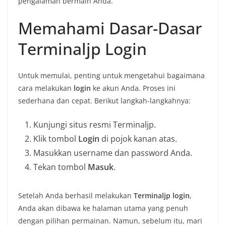
pengalaman bermain Anda.
Memahami Dasar-Dasar
Terminaljp Login
Untuk memulai, penting untuk mengetahui bagaimana
cara melakukan
login
ke akun Anda. Proses ini
sederhana dan cepat. Berikut langkah-langkahnya:
Kunjungi situs resmi Terminaljp.
Klik tombol
Login
di pojok kanan atas.
Masukkan username dan password Anda.
Tekan tombol
Masuk
.
Setelah Anda berhasil melakukan
Terminaljp login
,
Anda akan dibawa ke halaman utama yang penuh
dengan pilihan permainan. Namun, sebelum itu, mari