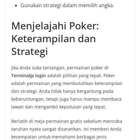
Gunakan strategi dalam memilih angka.
Menjelajahi Poker:
Keterampilan dan
Strategi
Jika Anda suka tantangan, permainan poker di
Terminaljp login
adalah pilihan yang tepat. Poker
adalah permainan yang membutuhkan keterampilan
dan strategi. Anda tidak hanya bergantung pada
keberuntungan, tetapi juga harus mampu membaca
lawan dan mengambil keputusan yang tepat.
Berlatih di meja permainan gratis sebelum mencoba
taruhan nyata sangat disarankan. Ini memberi Anda
kesempatan untuk memahami berbagai jenis