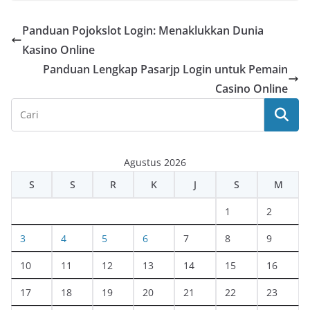
Panduan Pojokslot Login: Menaklukkan Dunia
Kasino Online
Panduan Lengkap Pasarjp Login untuk Pemain
Casino Online
Agustus 2026
S
S
R
K
J
S
M
1
2
3
4
5
6
7
8
9
10
11
12
13
14
15
16
17
18
19
20
21
22
23