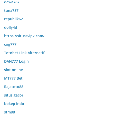
dewa787
tuna787
republik62
dolly4d
https://situssvip2.com/
cog777
Totobet Link Alternatif
DAN777 Login
slot online
MT777 Bet
Rajatoto88
situs gacor
bokep indo
stm88