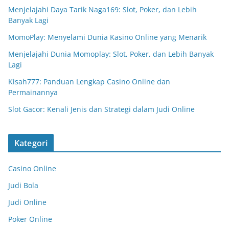
Menjelajahi Daya Tarik Naga169: Slot, Poker, dan Lebih
Banyak Lagi
MomoPlay: Menyelami Dunia Kasino Online yang Menarik
Menjelajahi Dunia Momoplay: Slot, Poker, dan Lebih Banyak
Lagi
Kisah777: Panduan Lengkap Casino Online dan
Permainannya
Slot Gacor: Kenali Jenis dan Strategi dalam Judi Online
Kategori
Casino Online
Judi Bola
Judi Online
Poker Online