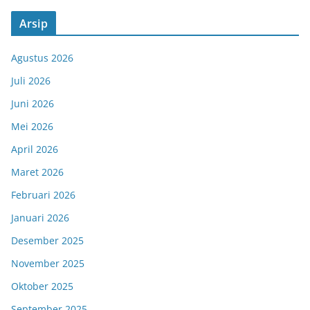
Arsip
Agustus 2026
Juli 2026
Juni 2026
Mei 2026
April 2026
Maret 2026
Februari 2026
Januari 2026
Desember 2025
November 2025
Oktober 2025
September 2025