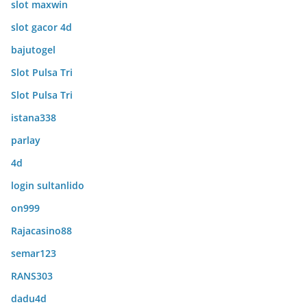
slot maxwin
slot gacor 4d
bajutogel
Slot Pulsa Tri
Slot Pulsa Tri
istana338
parlay
4d
login sultanlido
on999
Rajacasino88
semar123
RANS303
dadu4d