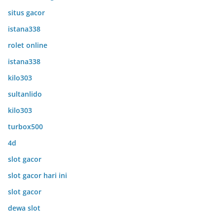
situs gacor
istana338
rolet online
istana338
kilo303
sultanlido
kilo303
turbox500
4d
slot gacor
slot gacor hari ini
slot gacor
dewa slot