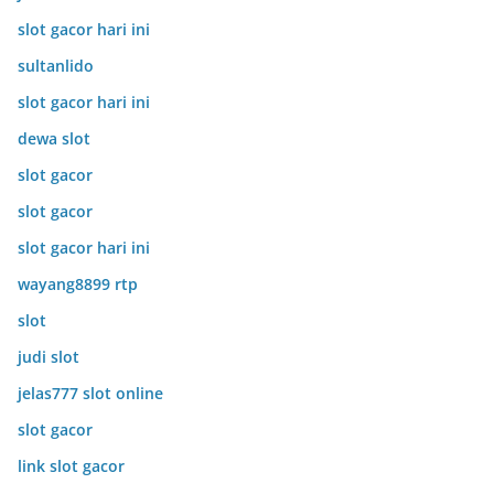
slot gacor hari ini
sultanlido
slot gacor hari ini
dewa slot
slot gacor
slot gacor
slot gacor hari ini
wayang8899 rtp
slot
judi slot
jelas777 slot online
slot gacor
link slot gacor