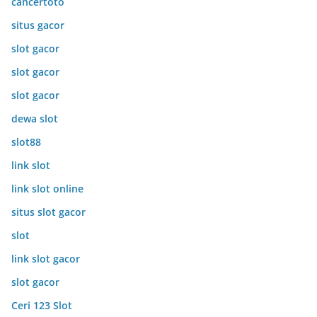
cancertoto
situs gacor
slot gacor
slot gacor
slot gacor
dewa slot
slot88
link slot
link slot online
situs slot gacor
slot
link slot gacor
slot gacor
Ceri 123 Slot