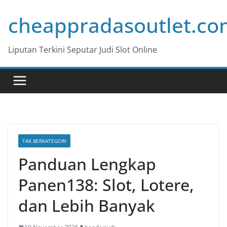
Skip
cheappradasoutlet.c
to
content
Liputan Terkini Seputar Judi Slot Online
TAK BERKATEGORI
Panduan Lengkap
Panen138: Slot, Lotere,
dan Lebih Banyak