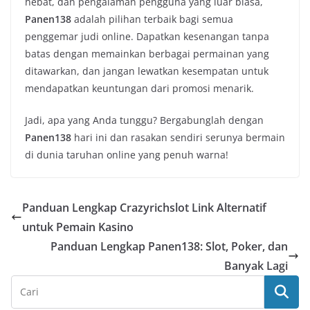
hebat, dan pengalaman pengguna yang luar biasa,
Panen138
adalah pilihan terbaik bagi semua
penggemar judi online. Dapatkan kesenangan tanpa
batas dengan memainkan berbagai permainan yang
ditawarkan, dan jangan lewatkan kesempatan untuk
mendapatkan keuntungan dari promosi menarik.
Jadi, apa yang Anda tunggu? Bergabunglah dengan
Panen138
hari ini dan rasakan sendiri serunya bermain
di dunia taruhan online yang penuh warna!
Panduan Lengkap Crazyrichslot Link Alternatif
untuk Pemain Kasino
Panduan Lengkap Panen138: Slot, Poker, dan
Banyak Lagi