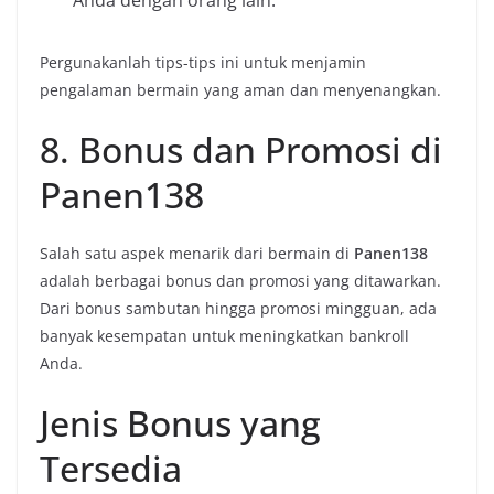
Anda dengan orang lain.
Pergunakanlah tips-tips ini untuk menjamin
pengalaman bermain yang aman dan menyenangkan.
8. Bonus dan Promosi di
Panen138
Salah satu aspek menarik dari bermain di
Panen138
adalah berbagai bonus dan promosi yang ditawarkan.
Dari bonus sambutan hingga promosi mingguan, ada
banyak kesempatan untuk meningkatkan bankroll
Anda.
Jenis Bonus yang
Tersedia