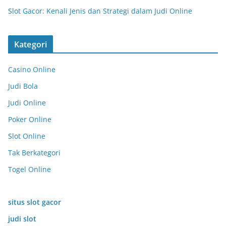
Slot Gacor: Kenali Jenis dan Strategi dalam Judi Online
Kategori
Casino Online
Judi Bola
Judi Online
Poker Online
Slot Online
Tak Berkategori
Togel Online
situs slot gacor
judi slot