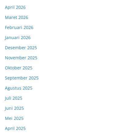
April 2026
Maret 2026
Februari 2026
Januari 2026
Desember 2025
November 2025
Oktober 2025
September 2025
Agustus 2025
Juli 2025
Juni 2025
Mei 2025
April 2025