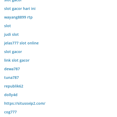
slot gacor hari ini
wayang8899 rtp
slot
judi slot
jelas777 slot online
slot gacor
link slot gacor
dewa787
tuna787
republik62
dolly4d
https://situssvip2.com/
cog777