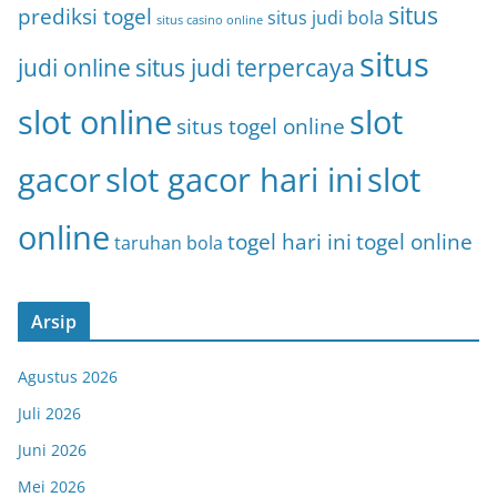
situs
prediksi togel
situs judi bola
situs casino online
situs
judi online
situs judi terpercaya
slot online
slot
situs togel online
gacor
slot gacor hari ini
slot
online
togel hari ini
togel online
taruhan bola
Arsip
Agustus 2026
Juli 2026
Juni 2026
Mei 2026