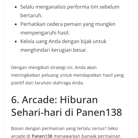
Selalu menganalisis performa tim sebelum
bertaruh.
Perhatikan cedera pemain yang mungkin
mempengaruhi hasil.
Kelola uang Anda dengan bijak untuk
menghindari kerugian besar.
Dengan mengikuti strategi ini, Anda akan
meningkatkan peluang untuk mendapatkan hasil yang
positif dari taruhan olahraga Anda.
6. Arcade: Hiburan
Sehari-hari di Panen138
Bosan dengan permainan yang terlalu serius? Seksi
arcade di
Panen138
menawarkan banyak permainan