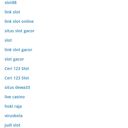
slot88
link slot
link slot online
situs slot gacor
slot
link slot gacor
slot gacor
Ceri 123 Slot
Ceri 123 Slot
situs dewa33
live casino
hoki raja
virusbola
judi slot