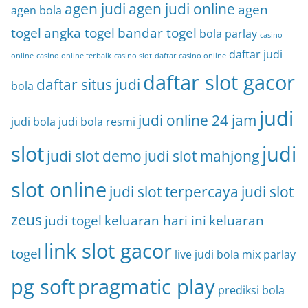
agen judi
agen judi online
agen
agen bola
togel
angka togel
bandar togel
bola parlay
casino
daftar judi
online
casino online terbaik
casino slot
daftar casino online
daftar slot gacor
daftar situs judi
bola
judi
judi online 24 jam
judi bola
judi bola resmi
slot
judi
judi slot demo
judi slot mahjong
slot online
judi slot terpercaya
judi slot
zeus
judi togel
keluaran hari ini
keluaran
link slot gacor
togel
live judi bola
mix parlay
pg soft
pragmatic play
prediksi bola