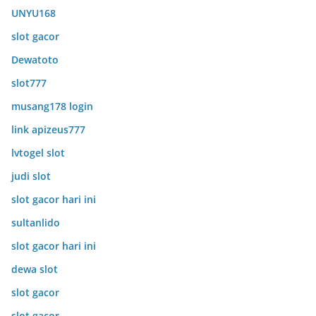
UNYU168
slot gacor
Dewatoto
slot777
musang178 login
link apizeus777
lvtogel slot
judi slot
slot gacor hari ini
sultanlido
slot gacor hari ini
dewa slot
slot gacor
slot gacor