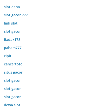
slot dana
slot gacor 777
link slot
slot gacor
Badak178
paham777
cipit
cancertoto
situs gacor
slot gacor
slot gacor
slot gacor
dewa slot