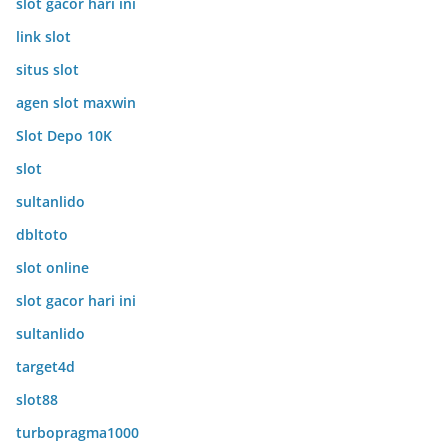
slot gacor hari ini
link slot
situs slot
agen slot maxwin
Slot Depo 10K
slot
sultanlido
dbltoto
slot online
slot gacor hari ini
sultanlido
target4d
slot88
turbopragma1000