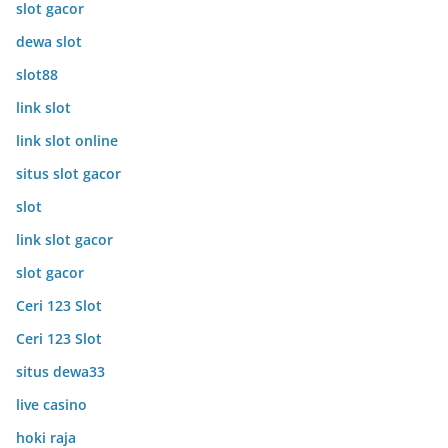
slot gacor
dewa slot
slot88
link slot
link slot online
situs slot gacor
slot
link slot gacor
slot gacor
Ceri 123 Slot
Ceri 123 Slot
situs dewa33
live casino
hoki raja