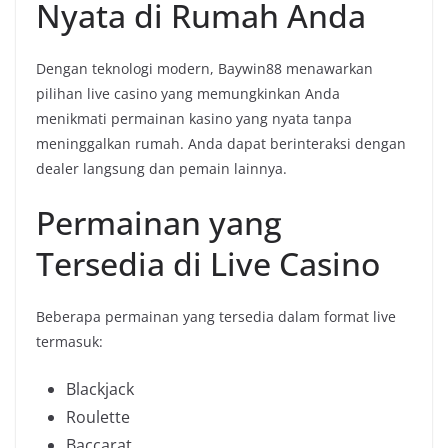
Nyata di Rumah Anda
Dengan teknologi modern, Baywin88 menawarkan
pilihan live casino yang memungkinkan Anda
menikmati permainan kasino yang nyata tanpa
meninggalkan rumah. Anda dapat berinteraksi dengan
dealer langsung dan pemain lainnya.
Permainan yang
Tersedia di Live Casino
Beberapa permainan yang tersedia dalam format live
termasuk:
Blackjack
Roulette
Baccarat