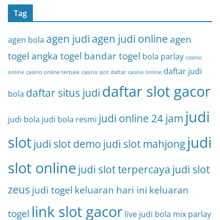
Tag
agen judi
agen judi online
agen
agen bola
togel
angka togel
bandar togel
bola parlay
casino
daftar judi
online
casino online terbaik
casino slot
daftar casino online
daftar slot gacor
daftar situs judi
bola
judi
judi online 24 jam
judi bola
judi bola resmi
slot
judi
judi slot demo
judi slot mahjong
slot online
judi slot terpercaya
judi slot
zeus
judi togel
keluaran hari ini
keluaran
link slot gacor
togel
live judi bola
mix parlay