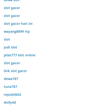
slot gacor
slot gacor
slot gacor hari ini
wayang8899 rtp
slot
judi slot
jelas777 slot online
slot gacor
link slot gacor
dewa787
tuna787
republik62
dolly4d