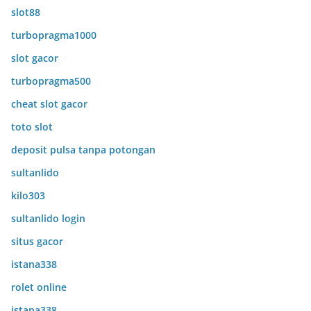
slot88
turbopragma1000
slot gacor
turbopragma500
cheat slot gacor
toto slot
deposit pulsa tanpa potongan
sultanlido
kilo303
sultanlido login
situs gacor
istana338
rolet online
istana338