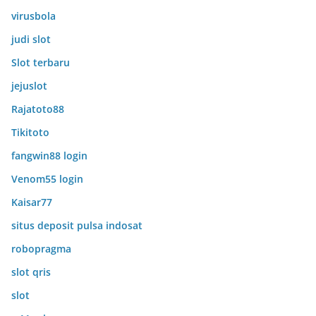
virusbola
judi slot
Slot terbaru
jejuslot
Rajatoto88
Tikitoto
fangwin88 login
Venom55 login
Kaisar77
situs deposit pulsa indosat
robopragma
slot qris
slot