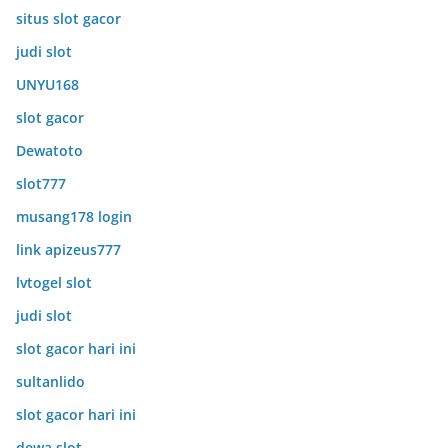
situs slot gacor
judi slot
UNYU168
slot gacor
Dewatoto
slot777
musang178 login
link apizeus777
lvtogel slot
judi slot
slot gacor hari ini
sultanlido
slot gacor hari ini
dewa slot