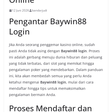
12 Juni 2026
bandarjudi
Pengantar Baywin88
Login
Jika Anda seorang penggemar kasino online, sudah
pasti Anda tidak asing dengan
Baywin88 login
. Proses
ini adalah gerbang menuju dunia hiburan dan peluang
yang tidak terbatas, dari slot yang memikat hingga
pengalaman poker yang mendebarkan. Dalam panduan
ini, kita akan membedah semua yang perlu Anda
ketahui mengenai
Baywin88 login
, mulai dari cara
mendaftar hingga tips untuk memaksimalkan
pengalaman bermain Anda.
Proses Mendaftar dan