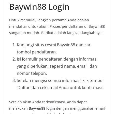
Baywin88 Login
Untuk memulai, langkah pertama Anda adalah
mendaftar untuk akun. Proses pendaftaran di Baywin88
sangatlah mudah. Berikut adalah langkah-langkahnya:
Kunjungi situs resmi Baywin88 dan cari
tombol pendaftaran.
Isi formulir pendaftaran dengan informasi
yang diperlukan, seperti nama, email, dan
nomor telepon.
Setelah mengisi semua informasi, klik tombol
‘Daftar’ dan cek email Anda untuk konfirmasi.
Setelah akun Anda terkonfirmasi, Anda dapat
melakukan
Baywin88 login
dengan menggunakan email