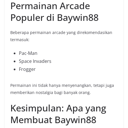
Permainan Arcade
Populer di Baywin88
Beberapa permainan arcade yang direkomendasikan
termasuk:
Pac-Man
Space Invaders
Frogger
Permainan ini tidak hanya menyenangkan, tetapi juga
memberikan nostalgia bagi banyak orang.
Kesimpulan: Apa yang
Membuat Baywin88