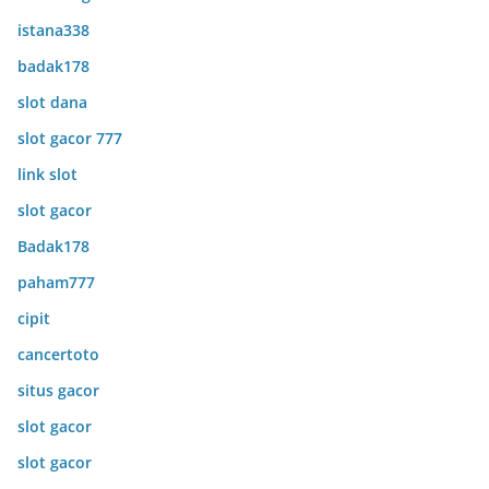
istana338
badak178
slot dana
slot gacor 777
link slot
slot gacor
Badak178
paham777
cipit
cancertoto
situs gacor
slot gacor
slot gacor