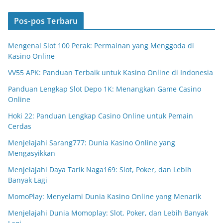
Pos-pos Terbaru
Mengenal Slot 100 Perak: Permainan yang Menggoda di
Kasino Online
VV55 APK: Panduan Terbaik untuk Kasino Online di Indonesia
Panduan Lengkap Slot Depo 1K: Menangkan Game Casino
Online
Hoki 22: Panduan Lengkap Casino Online untuk Pemain
Cerdas
Menjelajahi Sarang777: Dunia Kasino Online yang
Mengasyikkan
Menjelajahi Daya Tarik Naga169: Slot, Poker, dan Lebih
Banyak Lagi
MomoPlay: Menyelami Dunia Kasino Online yang Menarik
Menjelajahi Dunia Momoplay: Slot, Poker, dan Lebih Banyak