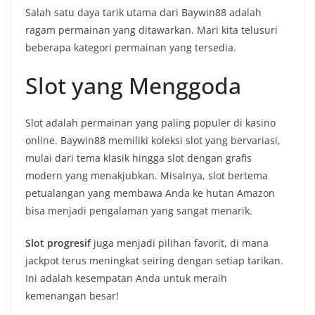
Salah satu daya tarik utama dari Baywin88 adalah
ragam permainan yang ditawarkan. Mari kita telusuri
beberapa kategori permainan yang tersedia.
Slot yang Menggoda
Slot adalah permainan yang paling populer di kasino
online. Baywin88 memiliki koleksi slot yang bervariasi,
mulai dari tema klasik hingga slot dengan grafis
modern yang menakjubkan. Misalnya, slot bertema
petualangan yang membawa Anda ke hutan Amazon
bisa menjadi pengalaman yang sangat menarik.
Slot progresif
juga menjadi pilihan favorit, di mana
jackpot terus meningkat seiring dengan setiap tarikan.
Ini adalah kesempatan Anda untuk meraih
kemenangan besar!