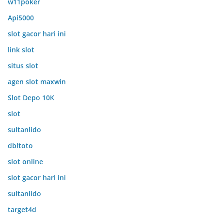
w11poker
Api5000
slot gacor hari ini
link slot
situs slot
agen slot maxwin
Slot Depo 10K
slot
sultanlido
dbltoto
slot online
slot gacor hari ini
sultanlido
target4d