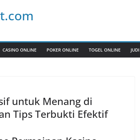
t.com
CASINO ONLINE
POKER ONLINE
TOGEL ONLINE
JUD
if untuk Menang di
an Tips Terbukti Efektif