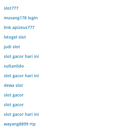
slot777
musang178 login
link apizeus777
lvtogel slot
judi slot
slot gacor hari ini
sultanlido
slot gacor hari ini
dewa slot
slot gacor
slot gacor
slot gacor hari ini
wayang8899 rtp