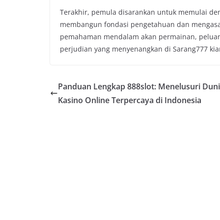
Terakhir, pemula disarankan untuk memulai d
membangun fondasi pengetahuan dan mengasah 
pemahaman mendalam akan permainan, peluang
perjudian yang menyenangkan di Sarang777 kian
Panduan Lengkap 888slot: Menelusuri Dun
Kasino Online Terpercaya di Indonesia