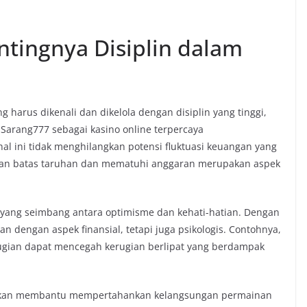
ntingnya Disiplin dalam
 harus dikenali dan dikelola dengan disiplin yang tinggi,
Sarang777 sebagai kasino online terpercaya
 ini tidak menghilangkan potensi fluktuasi keuangan yang
pkan batas taruhan dan mematuhi anggaran merupakan aspek
yang seimbang antara optimisme dan kehati-hatian. Dengan
an dengan aspek finansial, tetapi juga psikologis. Contohnya,
ugian dapat mencegah kerugian berlipat yang berdampak
k akan membantu mempertahankan kelangsungan permainan