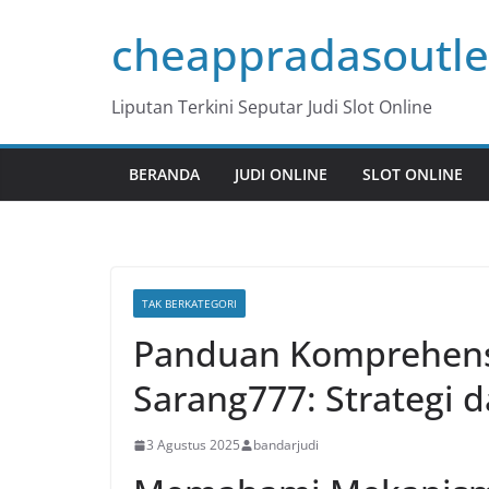
Skip
cheappradasoutle
to
content
Liputan Terkini Seputar Judi Slot Online
BERANDA
JUDI ONLINE
SLOT ONLINE
TAK BERKATEGORI
Panduan Komprehens
Sarang777: Strategi d
3 Agustus 2025
bandarjudi