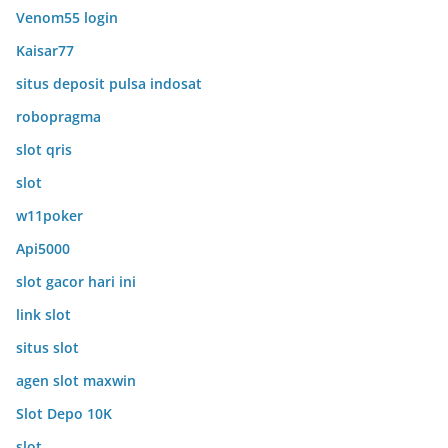
Venom55 login
Kaisar77
situs deposit pulsa indosat
robopragma
slot qris
slot
w11poker
Api5000
slot gacor hari ini
link slot
situs slot
agen slot maxwin
Slot Depo 10K
slot