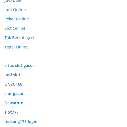
Judi Bola
Judi Online
Poker Online
Slot Online
Tak Berkategori
Togel Online
situs slot gacor
judi slot
UNYU168
slot gacor
Dewatoto
slot777
musang178 login