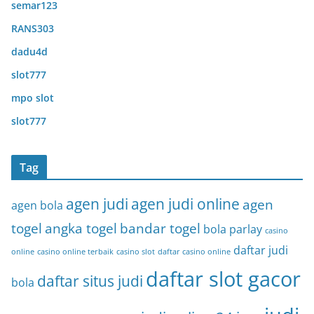
semar123
RANS303
dadu4d
slot777
mpo slot
slot777
Tag
agen judi
agen judi online
agen
agen bola
togel
angka togel
bandar togel
bola parlay
casino
daftar judi
online
casino online terbaik
casino slot
daftar casino online
daftar slot gacor
daftar situs judi
bola