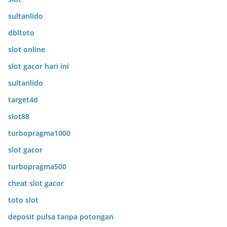
sultanlido
dbltoto
slot online
slot gacor hari ini
sultanlido
target4d
slot88
turbopragma1000
slot gacor
turbopragma500
cheat slot gacor
toto slot
deposit pulsa tanpa potongan