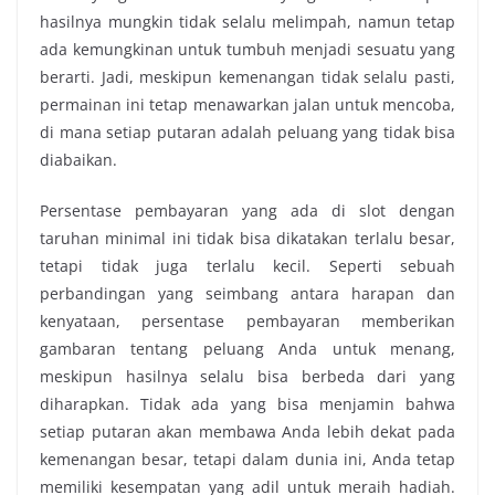
hasilnya mungkin tidak selalu melimpah, namun tetap
ada kemungkinan untuk tumbuh menjadi sesuatu yang
berarti. Jadi, meskipun kemenangan tidak selalu pasti,
permainan ini tetap menawarkan jalan untuk mencoba,
di mana setiap putaran adalah peluang yang tidak bisa
diabaikan.
Persentase pembayaran yang ada di slot dengan
taruhan minimal ini tidak bisa dikatakan terlalu besar,
tetapi tidak juga terlalu kecil. Seperti sebuah
perbandingan yang seimbang antara harapan dan
kenyataan, persentase pembayaran memberikan
gambaran tentang peluang Anda untuk menang,
meskipun hasilnya selalu bisa berbeda dari yang
diharapkan. Tidak ada yang bisa menjamin bahwa
setiap putaran akan membawa Anda lebih dekat pada
kemenangan besar, tetapi dalam dunia ini, Anda tetap
memiliki kesempatan yang adil untuk meraih hadiah.