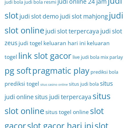
judi
judi online 24 jam
judi bola
judi bola resmi
slot
judi
judi slot demo
judi slot mahjong
slot online
judi slot terpercaya
judi slot
zeus
judi togel
keluaran hari ini
keluaran
link slot gacor
togel
live judi bola
mix parlay
pg soft
pragmatic play
prediksi bola
situs
prediksi togel
situs judi bola
situs casino online
situs
judi online
situs judi terpercaya
slot online
slot
situs togel online
gacor
slot gacor hari ini
slot