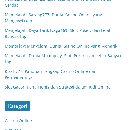
Cerdas
Menjelajahi Sarang777: Dunia Kasino Online yang
Mengasyikkan
Menjelajahi Daya Tarik Naga169: Slot, Poker, dan Lebih
Banyak Lagi
MomoPlay: Menyelami Dunia Kasino Online yang Menarik
Menjelajahi Dunia Momoplay: Slot, Poker, dan Lebih Banyak
Lagi
Kisah777: Panduan Lengkap Casino Online dan
Permainannya
Slot Gacor: Kenali Jenis dan Strategi dalam Judi Online
Kategori
Casino Online