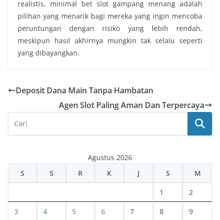
realistis, minimal bet slot gampang menang adalah
pilihan yang menarik bagi mereka yang ingin mencoba
peruntungan dengan risiko yang lebih rendah,
meskipun hasil akhirnya mungkin tak selalu seperti
yang dibayangkan.
Deposit Dana Main Tanpa Hambatan
Agen Slot Paling Aman Dan Terpercaya
Agustus 2026
S
S
R
K
J
S
M
1
2
3
4
5
6
7
8
9