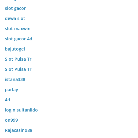
slot gacor
dewa slot
slot maxwin
slot gacor 4d
bajutogel
Slot Pulsa Tri
Slot Pulsa Tri
istana338
parlay
4d
login sultanlido
on999
Rajacasino88