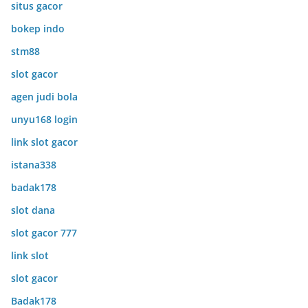
situs gacor
bokep indo
stm88
slot gacor
agen judi bola
unyu168 login
link slot gacor
istana338
badak178
slot dana
slot gacor 777
link slot
slot gacor
Badak178