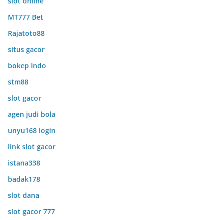
slot online
MT777 Bet
Rajatoto88
situs gacor
bokep indo
stm88
slot gacor
agen judi bola
unyu168 login
link slot gacor
istana338
badak178
slot dana
slot gacor 777