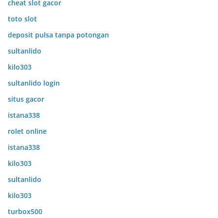
cheat slot gacor
toto slot
deposit pulsa tanpa potongan
sultanlido
kilo303
sultanlido login
situs gacor
istana338
rolet online
istana338
kilo303
sultanlido
kilo303
turbox500