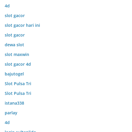
4d
slot gacor
slot gacor hari ini
slot gacor
dewa slot
slot maxwin
slot gacor 4d
bajutogel
Slot Pulsa Tri
Slot Pulsa Tri
istana338
parlay
4d