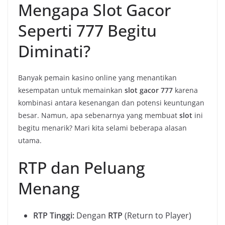
Mengapa Slot Gacor
Seperti 777 Begitu
Diminati?
Banyak pemain kasino online yang menantikan
kesempatan untuk memainkan
slot gacor 777
karena
kombinasi antara kesenangan dan potensi keuntungan
besar. Namun, apa sebenarnya yang membuat
slot
ini
begitu menarik? Mari kita selami beberapa alasan
utama.
RTP dan Peluang
Menang
RTP Tinggi:
Dengan
RTP
(Return to Player)