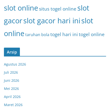
slot online
slot
situs togel online
gacor
slot gacor hari ini
slot
online
togel hari ini
togel online
taruhan bola
Arsip
Agustus 2026
Juli 2026
Juni 2026
Mei 2026
April 2026
Maret 2026