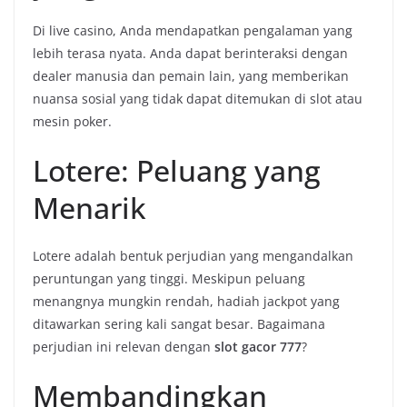
Di live casino, Anda mendapatkan pengalaman yang
lebih terasa nyata. Anda dapat berinteraksi dengan
dealer manusia dan pemain lain, yang memberikan
nuansa sosial yang tidak dapat ditemukan di slot atau
mesin poker.
Lotere: Peluang yang
Menarik
Lotere adalah bentuk perjudian yang mengandalkan
peruntungan yang tinggi. Meskipun peluang
menangnya mungkin rendah, hadiah jackpot yang
ditawarkan sering kali sangat besar. Bagaimana
perjudian ini relevan dengan
slot gacor 777
?
Membandingkan