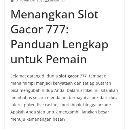
15 November 2025
bandarjudi
Menangkan Slot
Gacor 777:
Panduan Lengkap
untuk Pemain
Selamat datang di dunia
slot gacor 777
, tempat di
mana mimpi menjadi kenyataan dan setiap putaran
bisa mengubah hidup Anda. Dalam artikel ini, kita akan
membahas secara mendalam berbagai aspek dari
slot
,
lotere, poker, live casino, sportsbook, hingga arcade.
Apakah Anda siap untuk mengambil langkah besar
menuju kemenangan besar?