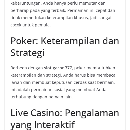
keberuntungan. Anda hanya perlu memutar dan
berharap pada yang terbaik. Permainan ini cepat dan
tidak memerlukan keterampilan khusus, jadi sangat
cocok untuk pemula.
Poker: Keterampilan dan
Strategi
Berbeda dengan
slot gacor 777
, poker membutuhkan
keterampilan dan strategi. Anda harus bisa membaca
lawan dan membuat keputusan cerdas saat bermain.
Ini adalah permainan sosial yang membuat Anda
terhubung dengan pemain lain.
Live Casino: Pengalaman
yang Interaktif