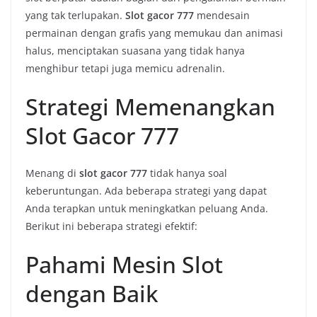
yang tak terlupakan.
Slot gacor 777
mendesain
permainan dengan grafis yang memukau dan animasi
halus, menciptakan suasana yang tidak hanya
menghibur tetapi juga memicu adrenalin.
Strategi Memenangkan
Slot Gacor 777
Menang di
slot gacor 777
tidak hanya soal
keberuntungan. Ada beberapa strategi yang dapat
Anda terapkan untuk meningkatkan peluang Anda.
Berikut ini beberapa strategi efektif:
Pahami Mesin Slot
dengan Baik