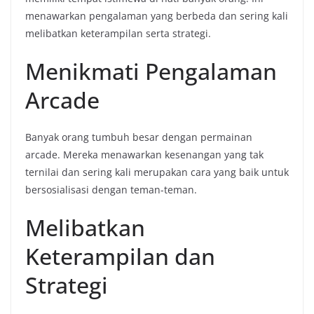
menawarkan pengalaman yang berbeda dan sering kali
melibatkan keterampilan serta strategi.
Menikmati Pengalaman
Arcade
Banyak orang tumbuh besar dengan permainan
arcade. Mereka menawarkan kesenangan yang tak
ternilai dan sering kali merupakan cara yang baik untuk
bersosialisasi dengan teman-teman.
Melibatkan
Keterampilan dan
Strategi