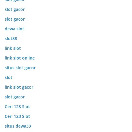
slot gacor
slot gacor
dewa slot
slot88
link slot
link slot online
situs slot gacor
slot
link slot gacor
slot gacor
Ceri 123 Slot
Ceri 123 Slot
situs dewa33