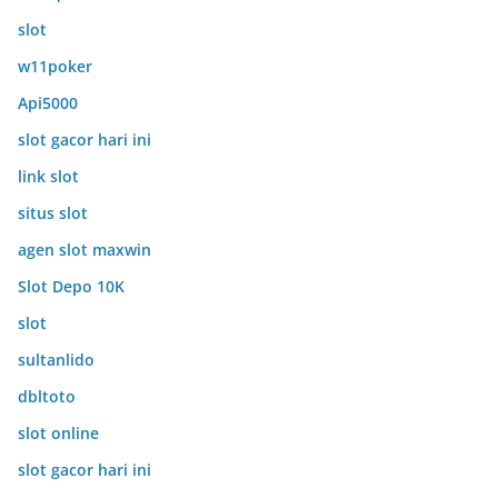
slot
w11poker
Api5000
slot gacor hari ini
link slot
situs slot
agen slot maxwin
Slot Depo 10K
slot
sultanlido
dbltoto
slot online
slot gacor hari ini