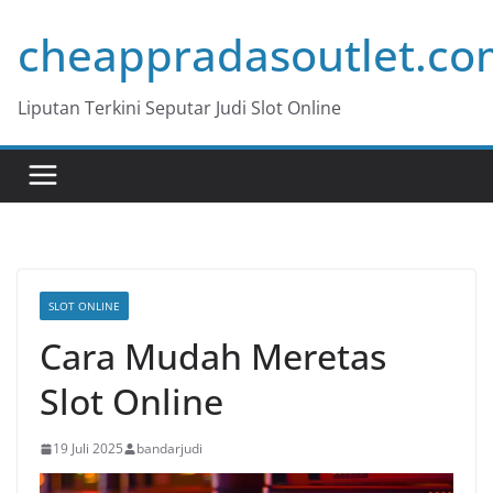
Skip
cheappradasoutlet.c
to
content
Liputan Terkini Seputar Judi Slot Online
SLOT ONLINE
Cara Mudah Meretas
Slot Online
19 Juli 2025
bandarjudi