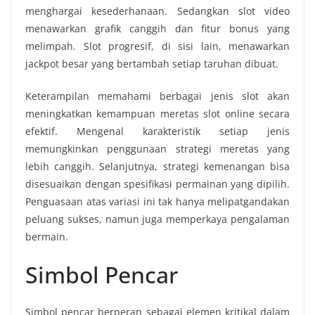
menghargai kesederhanaan. Sedangkan slot video
menawarkan grafik canggih dan fitur bonus yang
melimpah. Slot progresif, di sisi lain, menawarkan
jackpot besar yang bertambah setiap taruhan dibuat.
Keterampilan memahami berbagai jenis slot akan
meningkatkan kemampuan meretas slot online secara
efektif. Mengenal karakteristik setiap jenis
memungkinkan penggunaan strategi meretas yang
lebih canggih. Selanjutnya, strategi kemenangan bisa
disesuaikan dengan spesifikasi permainan yang dipilih.
Penguasaan atas variasi ini tak hanya melipatgandakan
peluang sukses, namun juga memperkaya pengalaman
bermain.
Simbol Pencar
Simbol pencar berperan sebagai elemen kritikal dalam