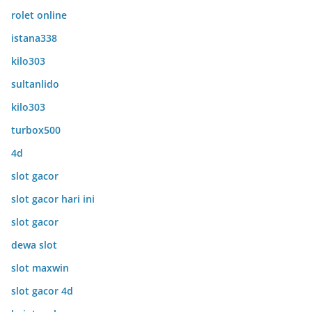
rolet online
istana338
kilo303
sultanlido
kilo303
turbox500
4d
slot gacor
slot gacor hari ini
slot gacor
dewa slot
slot maxwin
slot gacor 4d