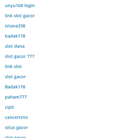
unyu168 login
link slot gacor
istana338
badak178
slot dana
slot gacor 777
link slot
slot gacor
Badak178
paham777
cipit
cancertoto
situs gacor
slot gacor