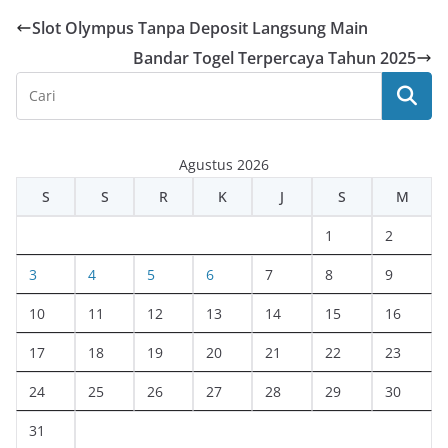
Slot Olympus Tanpa Deposit Langsung Main
Bandar Togel Terpercaya Tahun 2025
Agustus 2026
S
S
R
K
J
S
M
1
2
3
4
5
6
7
8
9
10
11
12
13
14
15
16
17
18
19
20
21
22
23
24
25
26
27
28
29
30
31