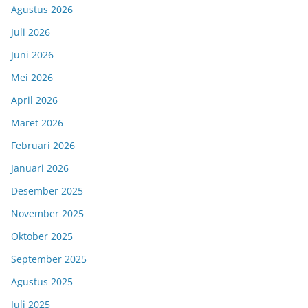
Agustus 2026
Juli 2026
Juni 2026
Mei 2026
April 2026
Maret 2026
Februari 2026
Januari 2026
Desember 2025
November 2025
Oktober 2025
September 2025
Agustus 2025
Juli 2025