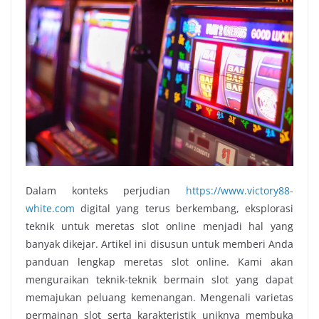
Dalam konteks perjudian
https://www.victory88-
white.com
digital yang terus berkembang, eksplorasi
teknik untuk meretas slot online menjadi hal yang
banyak dikejar. Artikel ini disusun untuk memberi Anda
panduan lengkap meretas slot online. Kami akan
menguraikan teknik-teknik bermain slot yang dapat
memajukan peluang kemenangan. Mengenali varietas
permainan slot serta karakteristik uniknya membuka