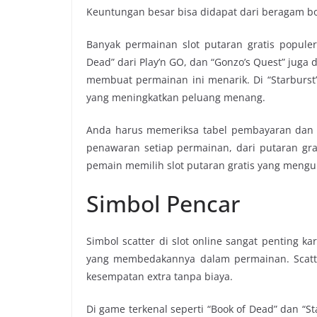
Keuntungan besar bisa didapat dari beragam bon
Banyak permainan slot putaran gratis populer 
Dead” dari Play’n GO, dan “Gonzo’s Quest” juga
membuat permainan ini menarik. Di “Starburst”
yang meningkatkan peluang menang.
Anda harus memeriksa tabel pembayaran dan 
penawaran setiap permainan, dari putaran gr
pemain memilih slot putaran gratis yang meng
Simbol Pencar
Simbol scatter di slot online sangat penting k
yang membedakannya dalam permainan. Scatte
kesempatan extra tanpa biaya.
Di game terkenal seperti “Book of Dead” dan “S