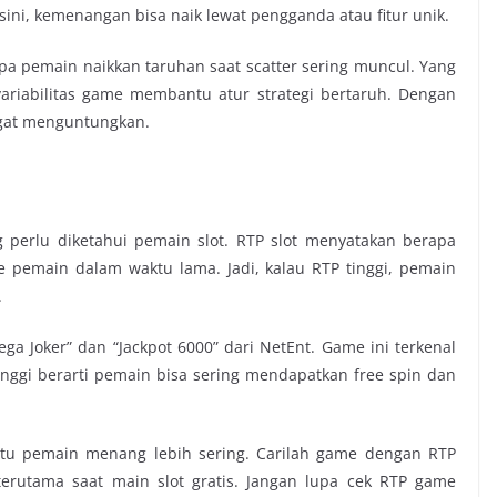
 sini, kemenangan bisa naik lewat pengganda atau fitur unik.
a pemain naikkan taruhan saat scatter sering muncul. Yang
 variabilitas game membantu atur strategi bertaruh. Dengan
angat menguntungkan.
g perlu diketahui pemain slot. RTP slot menyatakan berapa
e pemain dalam waktu lama. Jadi, kalau RTP tinggi, pemain
.
a Joker” dan “Jackpot 6000” dari NetEnt. Game ini terkenal
 tinggi berarti pemain bisa sering mendapatkan free spin dan
ntu pemain menang lebih sering. Carilah game dengan RTP
erutama saat main slot gratis. Jangan lupa cek RTP game