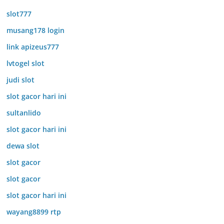
slot777
musang178 login
link apizeus777
lvtogel slot
judi slot
slot gacor hari ini
sultanlido
slot gacor hari ini
dewa slot
slot gacor
slot gacor
slot gacor hari ini
wayang8899 rtp