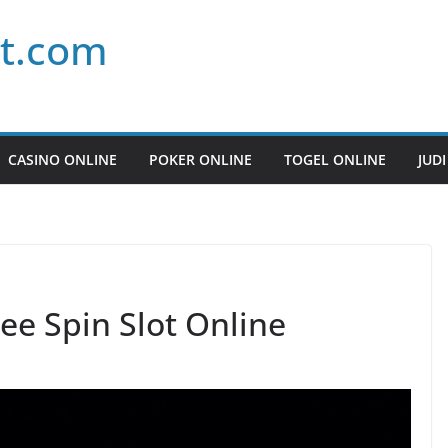
t.com
CASINO ONLINE
POKER ONLINE
TOGEL ONLINE
JUD
e Spin Slot Online