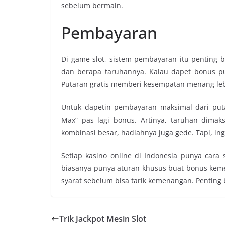
sebelum bermain.
Pembayaran
Di game slot, sistem pembayaran itu penting 
dan berapa taruhannya. Kalau dapet bonus put
Putaran gratis memberi kesempatan menang le
Untuk dapetin pembayaran maksimal dari putar
Max” pas lagi bonus. Artinya, taruhan dimaks
kombinasi besar, hadiahnya juga gede. Tapi, inga
Setiap kasino online di Indonesia punya cara 
biasanya punya aturan khusus buat bonus keme
syarat sebelum bisa tarik kemenangan. Penting 
Trik Jackpot Mesin Slot