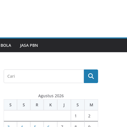
I BOLA
JASA PBN
Agustus 2026
S
S
R
K
J
S
M
1
2
3
4
5
6
7
8
9