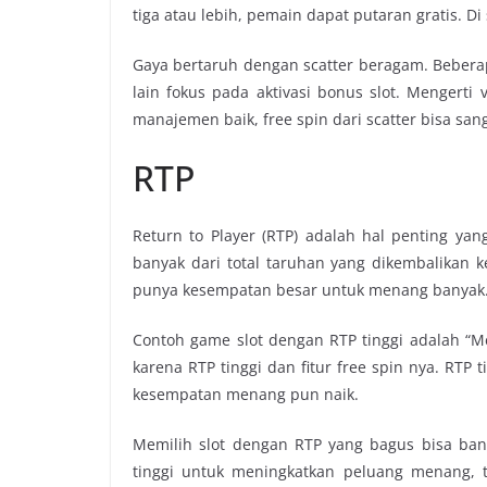
tiga atau lebih, pemain dapat putaran gratis. Di
Gaya bertaruh dengan scatter beragam. Beberap
lain fokus pada aktivasi bonus slot. Mengerti
manajemen baik, free spin dari scatter bisa s
RTP
Return to Player (RTP) adalah hal penting yan
banyak dari total taruhan yang dikembalikan k
punya kesempatan besar untuk menang banyak
Contoh game slot dengan RTP tinggi adalah “Meg
karena RTP tinggi dan fitur free spin nya. RTP
kesempatan menang pun naik.
Memilih slot dengan RTP yang bagus bisa ba
tinggi untuk meningkatkan peluang menang, t