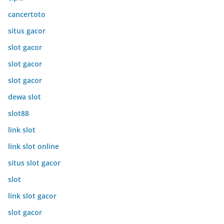
cancertoto
situs gacor
slot gacor
slot gacor
slot gacor
dewa slot
slot88
link slot
link slot online
situs slot gacor
slot
link slot gacor
slot gacor