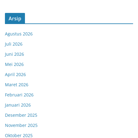
Arsip
Agustus 2026
Juli 2026
Juni 2026
Mei 2026
April 2026
Maret 2026
Februari 2026
Januari 2026
Desember 2025
November 2025
Oktober 2025