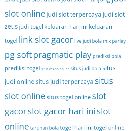
slot online
judi slot terpercaya
judi slot
zeus
judi togel
keluaran hari ini
keluaran
link slot gacor
togel
live judi bola
mix parlay
pg soft
pragmatic play
prediksi bola
situs
prediksi togel
situs judi bola
situs casino online
situs
judi online
situs judi terpercaya
slot online
slot
situs togel online
gacor
slot gacor hari ini
slot
online
togel hari ini
togel online
taruhan bola