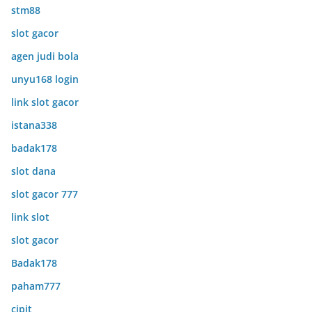
stm88
slot gacor
agen judi bola
unyu168 login
link slot gacor
istana338
badak178
slot dana
slot gacor 777
link slot
slot gacor
Badak178
paham777
cipit