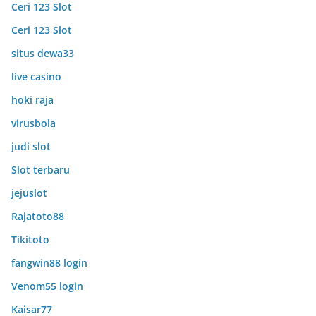
Ceri 123 Slot
Ceri 123 Slot
situs dewa33
live casino
hoki raja
virusbola
judi slot
Slot terbaru
jejuslot
Rajatoto88
Tikitoto
fangwin88 login
Venom55 login
Kaisar77