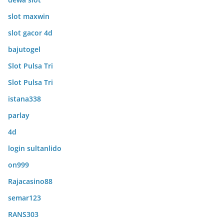
slot maxwin
slot gacor 4d
bajutogel
Slot Pulsa Tri
Slot Pulsa Tri
istana338
parlay
4d
login sultanlido
on999
Rajacasino88
semar123
RANS303