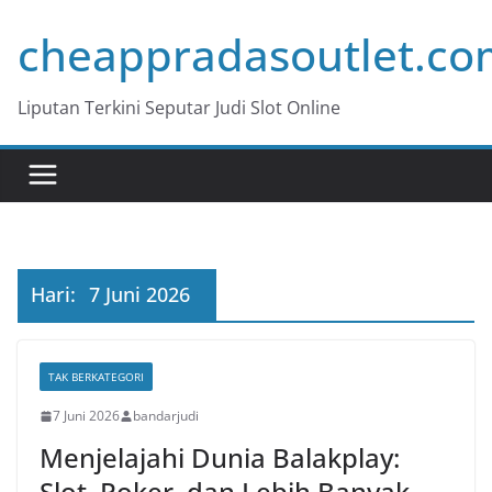
Skip
cheappradasoutlet.c
to
content
Liputan Terkini Seputar Judi Slot Online
Hari:
7 Juni 2026
TAK BERKATEGORI
7 Juni 2026
bandarjudi
Menjelajahi Dunia Balakplay:
Slot, Poker, dan Lebih Banyak