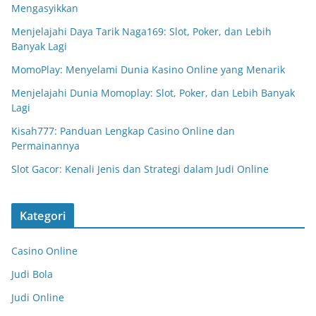
Mengasyikkan
Menjelajahi Daya Tarik Naga169: Slot, Poker, dan Lebih
Banyak Lagi
MomoPlay: Menyelami Dunia Kasino Online yang Menarik
Menjelajahi Dunia Momoplay: Slot, Poker, dan Lebih Banyak
Lagi
Kisah777: Panduan Lengkap Casino Online dan
Permainannya
Slot Gacor: Kenali Jenis dan Strategi dalam Judi Online
Kategori
Casino Online
Judi Bola
Judi Online