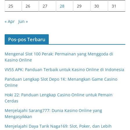
25
26
27
28
29
30
31
« Apr
Jun »
Pos-pos Terbaru
Mengenal Slot 100 Perak: Permainan yang Menggoda di
Kasino Online
VV55 APK: Panduan Terbaik untuk Kasino Online di Indonesia
Panduan Lengkap Slot Depo 1K: Menangkan Game Casino
Online
Hoki 22: Panduan Lengkap Casino Online untuk Pemain
Cerdas
Menjelajahi Sarang777: Dunia Kasino Online yang
Mengasyikkan
Menjelajahi Daya Tarik Naga169: Slot, Poker, dan Lebih