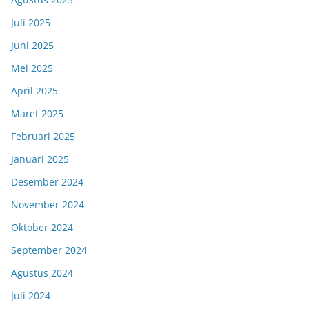
Juli 2025
Juni 2025
Mei 2025
April 2025
Maret 2025
Februari 2025
Januari 2025
Desember 2024
November 2024
Oktober 2024
September 2024
Agustus 2024
Juli 2024