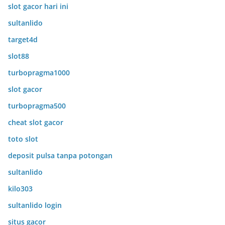
slot gacor hari ini
sultanlido
target4d
slot88
turbopragma1000
slot gacor
turbopragma500
cheat slot gacor
toto slot
deposit pulsa tanpa potongan
sultanlido
kilo303
sultanlido login
situs gacor