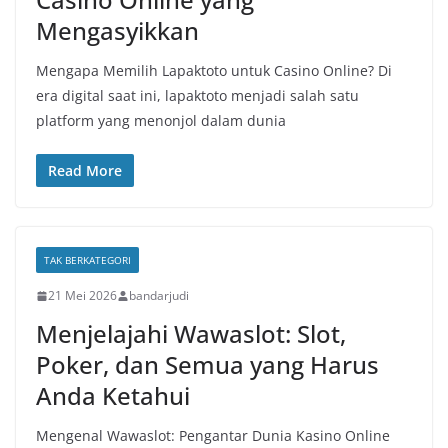
Mengasyikkan
Mengapa Memilih Lapaktoto untuk Casino Online? Di
era digital saat ini, lapaktoto menjadi salah satu
platform yang menonjol dalam dunia
Read More
TAK BERKATEGORI
21 Mei 2026
bandarjudi
Menjelajahi Wawaslot: Slot,
Poker, dan Semua yang Harus
Anda Ketahui
Mengenal Wawaslot: Pengantar Dunia Kasino Online