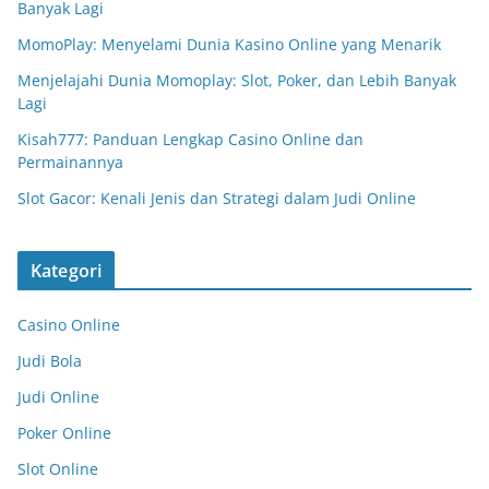
Banyak Lagi
MomoPlay: Menyelami Dunia Kasino Online yang Menarik
Menjelajahi Dunia Momoplay: Slot, Poker, dan Lebih Banyak
Lagi
Kisah777: Panduan Lengkap Casino Online dan
Permainannya
Slot Gacor: Kenali Jenis dan Strategi dalam Judi Online
Kategori
Casino Online
Judi Bola
Judi Online
Poker Online
Slot Online