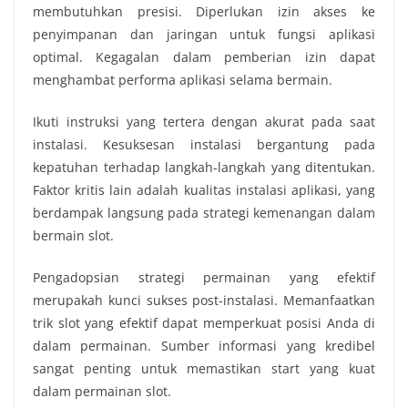
membutuhkan presisi. Diperlukan izin akses ke
penyimpanan dan jaringan untuk fungsi aplikasi
optimal. Kegagalan dalam pemberian izin dapat
menghambat performa aplikasi selama bermain.
Ikuti instruksi yang tertera dengan akurat pada saat
instalasi. Kesuksesan instalasi bergantung pada
kepatuhan terhadap langkah-langkah yang ditentukan.
Faktor kritis lain adalah kualitas instalasi aplikasi, yang
berdampak langsung pada strategi kemenangan dalam
bermain slot.
Pengadopsian strategi permainan yang efektif
merupakah kunci sukses post-instalasi. Memanfaatkan
trik slot yang efektif dapat memperkuat posisi Anda di
dalam permainan. Sumber informasi yang kredibel
sangat penting untuk memastikan start yang kuat
dalam permainan slot.