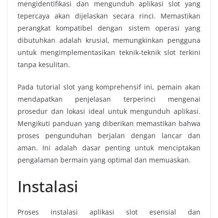
mengidentifikasi dan mengunduh aplikasi slot yang
tepercaya akan dijelaskan secara rinci. Memastikan
perangkat kompatibel dengan sistem operasi yang
dibutuhkan adalah krusial, memungkinkan pengguna
untuk mengimplementasikan teknik-teknik slot terkini
tanpa kesulitan.
Pada tutorial slot yang komprehensif ini, pemain akan
mendapatkan penjelasan terperinci mengenai
prosedur dan lokasi ideal untuk mengunduh aplikasi.
Mengikuti panduan yang diberikan memastikan bahwa
proses pengunduhan berjalan dengan lancar dan
aman. Ini adalah dasar penting untuk menciptakan
pengalaman bermain yang optimal dan memuaskan.
Instalasi
Proses instalasi aplikasi slot esensial dan