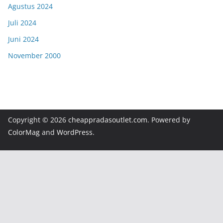
Agustus 2024
Juli 2024
Juni 2024
November 2000
Copyright © 2026
cheappradasoutlet.com
. Powered by
ColorMag
and
WordPress
.