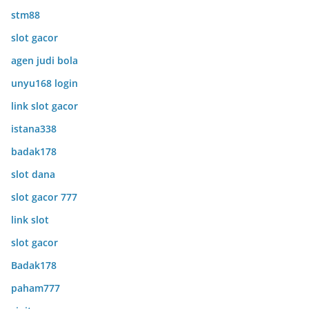
stm88
slot gacor
agen judi bola
unyu168 login
link slot gacor
istana338
badak178
slot dana
slot gacor 777
link slot
slot gacor
Badak178
paham777