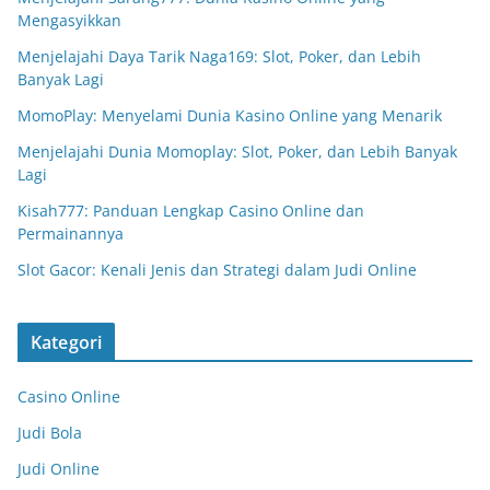
Mengasyikkan
Menjelajahi Daya Tarik Naga169: Slot, Poker, dan Lebih
Banyak Lagi
MomoPlay: Menyelami Dunia Kasino Online yang Menarik
Menjelajahi Dunia Momoplay: Slot, Poker, dan Lebih Banyak
Lagi
Kisah777: Panduan Lengkap Casino Online dan
Permainannya
Slot Gacor: Kenali Jenis dan Strategi dalam Judi Online
Kategori
Casino Online
Judi Bola
Judi Online