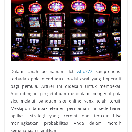
Dalam ranah permainan slot
wbo777
komprehensi
terhadap pola menduduki posisi awal yang imperatif
bagi pemula. Artikel ini didesain untuk membekali
Anda dengan pengetahuan mendalam mengenai pola
slot melalui panduan slot online yang telah teruji.
Meskipun tampak elemen permainan ini sederhana,
aplikasi strategi yang cermat dan terukur bisa
meningkatkan probabilitas Anda dalam meraih
kemenangan signifikan.