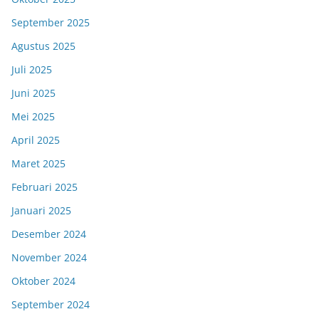
September 2025
Agustus 2025
Juli 2025
Juni 2025
Mei 2025
April 2025
Maret 2025
Februari 2025
Januari 2025
Desember 2024
November 2024
Oktober 2024
September 2024