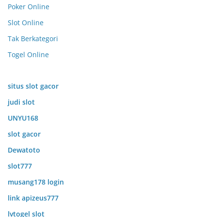
Poker Online
Slot Online
Tak Berkategori
Togel Online
situs slot gacor
judi slot
UNYU168
slot gacor
Dewatoto
slot777
musang178 login
link apizeus777
lvtogel slot