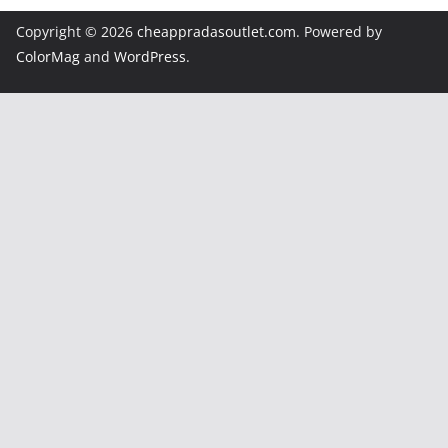
Copyright © 2026
cheappradasoutlet.com
. Powered by
ColorMag
and
WordPress
.