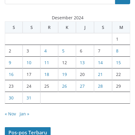
Desember 2024
S
S
R
K
J
S
M
1
2
3
4
5
6
7
8
9
10
11
12
13
14
15
16
17
18
19
20
21
22
23
24
25
26
27
28
29
30
31
« Nov
Jan »
Pos-pos Terbaru