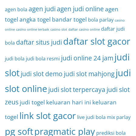
agen judi
agen judi online
agen
agen bola
togel
angka togel
bandar togel
bola parlay
casino
daftar judi
online
casino online terbaik
casino slot
daftar casino online
daftar slot gacor
daftar situs judi
bola
judi
judi online 24 jam
judi bola
judi bola resmi
slot
judi
judi slot demo
judi slot mahjong
slot online
judi slot terpercaya
judi slot
zeus
judi togel
keluaran hari ini
keluaran
link slot gacor
togel
live judi bola
mix parlay
pg soft
pragmatic play
prediksi bola