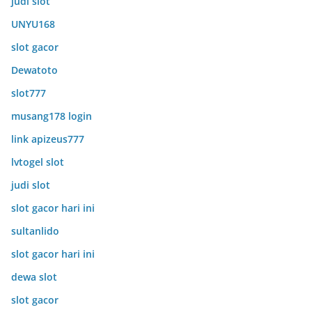
judi slot
UNYU168
slot gacor
Dewatoto
slot777
musang178 login
link apizeus777
lvtogel slot
judi slot
slot gacor hari ini
sultanlido
slot gacor hari ini
dewa slot
slot gacor