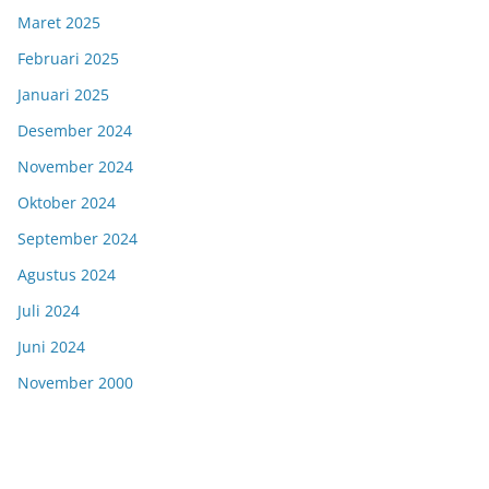
Maret 2025
Februari 2025
Januari 2025
Desember 2024
November 2024
Oktober 2024
September 2024
Agustus 2024
Juli 2024
Juni 2024
November 2000