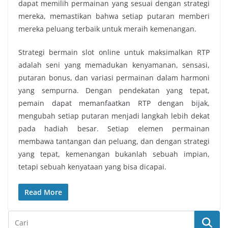
dapat memilih permainan yang sesuai dengan strategi
mereka, memastikan bahwa setiap putaran memberi
mereka peluang terbaik untuk meraih kemenangan.
Strategi bermain slot online untuk maksimalkan RTP
adalah seni yang memadukan kenyamanan, sensasi,
putaran bonus, dan variasi permainan dalam harmoni
yang sempurna. Dengan pendekatan yang tepat,
pemain dapat memanfaatkan RTP dengan bijak,
mengubah setiap putaran menjadi langkah lebih dekat
pada hadiah besar. Setiap elemen permainan
membawa tantangan dan peluang, dan dengan strategi
yang tepat, kemenangan bukanlah sebuah impian,
tetapi sebuah kenyataan yang bisa dicapai.
Read More