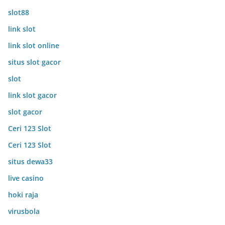
slot88
link slot
link slot online
situs slot gacor
slot
link slot gacor
slot gacor
Ceri 123 Slot
Ceri 123 Slot
situs dewa33
live casino
hoki raja
virusbola