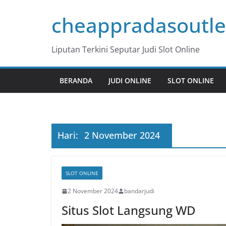
Skip
cheappradasoutle
to
content
Liputan Terkini Seputar Judi Slot Online
BERANDA
JUDI ONLINE
SLOT ONLINE
Hari:
2 November 2024
SLOT ONLINE
2 November 2024
bandarjudi
Situs Slot Langsung WD