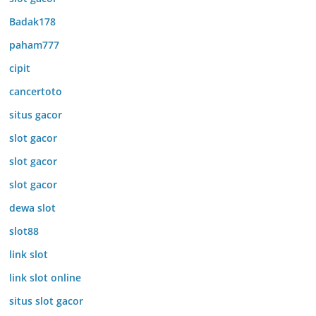
Badak178
paham777
cipit
cancertoto
situs gacor
slot gacor
slot gacor
slot gacor
dewa slot
slot88
link slot
link slot online
situs slot gacor