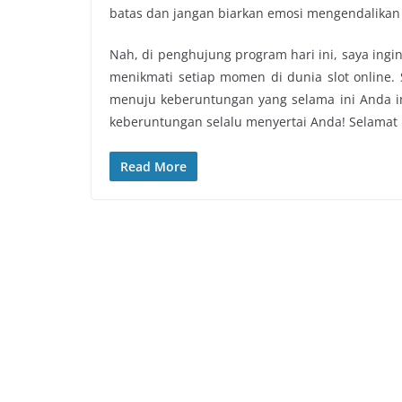
batas dan jangan biarkan emosi mengendalikan
Nah, di penghujung program hari ini, saya ing
menikmati setiap momen di dunia slot online. 
menuju keberuntungan yang selama ini Anda i
keberuntungan selalu menyertai Anda! Selamat
Read More