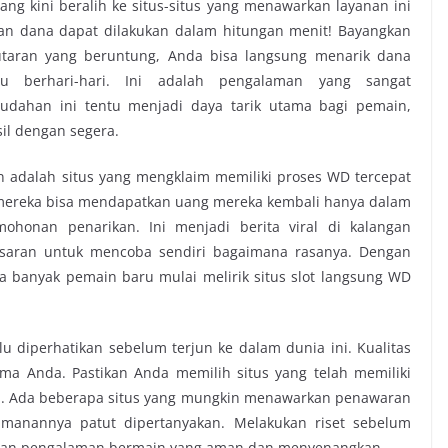
ng kini beralih ke situs-situs yang menawarkan layanan ini
kan dana dapat dilakukan dalam hitungan menit! Bayangkan
utaran yang beruntung, Anda bisa langsung menarik dana
berhari-hari. Ini adalah pengalaman yang sangat
dahan ini tentu menjadi daya tarik utama bagi pemain,
il dengan segera.
n adalah situs yang mengklaim memiliki proses WD tercepat
 mereka bisa mendapatkan uang mereka kembali hanya dalam
honan penarikan. Ini menjadi berita viral di kalangan
asaran untuk mencoba sendiri bagaimana rasanya. Dengan
a banyak pemain baru mulai melirik situs slot langsung WD
u diperhatikan sebelum terjun ke dalam dunia ini. Kualitas
ama Anda. Pastikan Anda memilih situs yang telah memiliki
lain. Ada beberapa situs yang mungkin menawarkan penawaran
eamanannya patut dipertanyakan. Melakukan riset sebelum
ikan pengalaman bermain yang aman dan menyenangkan.